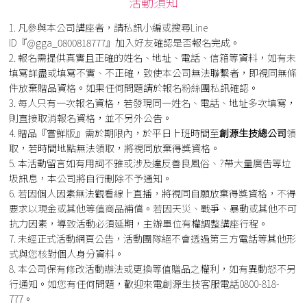
活動須知
1. 凡參與本公司講座者，請私訊小編或搜尋Line
ID『@gga_0800818777』加入好友確認是否報名完成。
2. 報名需提供真實且正確的姓名、地址、電話、信箱等資料，如有未
填寫詳盡或填寫不實、不正確，致使本公司無法聯繫者，即視同無條
件放棄贈品資格。如果任何問題請於報名粉絲團私訊確認。
3. 每人只有一次報名資格，若發現同一姓名、電話、地址多次填寫，
則直接取消報名資格，並不另外公告。
4. 贈品『嘗鮮版』需於期限內，於平日上班時間至
創源生技總公司
領
取，若時間地點無法領取，將視同放棄得獎資格。
5. 本活動留言如有用詞不雅或涉及違反善良風俗、?帶大量廣告等垃
圾訊息，本公司將自行刪除不予通知。
6. 若因個人因素無法觀看線上直播，將視同自願放棄得獎資格，不得
要求以現金或其他等值商品補償。若因天災、戰爭、暴動或其他不可
抗力因素，導致活動必須延期，主辦單位有權調整講座行程。
7. 未經正式活動網頁公告，活動團隊絕不會透過第三方電話等其他形
式與您核對個人身分資料。
8. 本公司保有修改活動辦法或更換等值贈品之權利，如有異動怒不另
行通知。如您有任何問題，歡迎來電創源生技客服電話0800-818-
777。