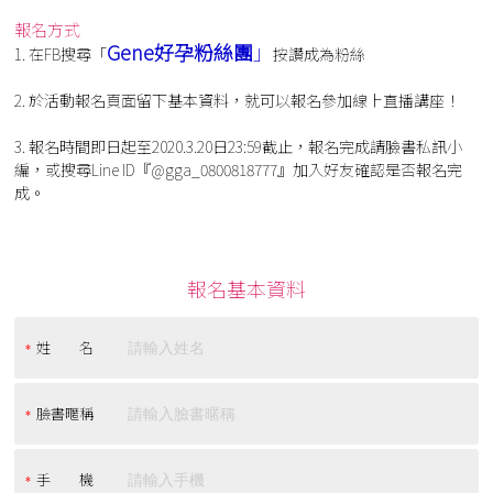
報名方式
Gene
好孕粉絲團
」
1. 在FB搜尋
「
按讚成為粉絲
2. 於活動報名頁面留下基本資料，就可以報名參加線上直播講座！
3. 報名時間即日起至2020.3.20日23:59截止，報名完成請臉書私訊小
編，或搜尋Line ID『@gga_0800818777』加入好友確認是否報名完
成。
報名基本資料
姓 名
臉書暱稱
手 機