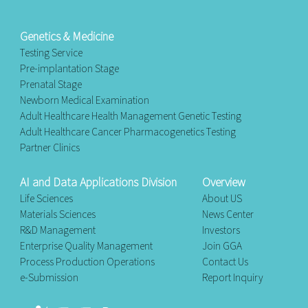
Genetics & Medicine
Testing Service
Pre-implantation Stage
Prenatal Stage
Newborn Medical Examination
Adult Healthcare Health Management Genetic Testing
Adult Healthcare Cancer Pharmacogenetics Testing
Partner Clinics
AI and Data Applications Division
Overview
Life Sciences
About US
Materials Sciences
News Center
R&D Management
Investors
Enterprise Quality Management
Join GGA
Process Production Operations
Contact Us
e-Submission
Report Inquiry