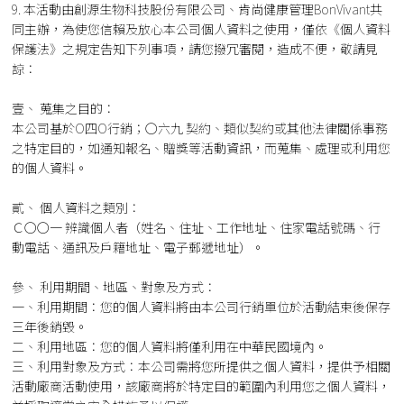
9. 本活動由創源生物科技股份有限公司、肯尚健康管理BonVivant共
同主辦，為使您信賴及放心本公司個人資料之使用，僅依《個人資料
保護法》之規定告知下列事項，請您撥冗審閱，造成不便，敬請見
諒：
壹、 蒐集之目的：
本公司基於O四O行銷；○六九 契約、類似契約或其他法律關係事務
之特定目的，如通知報名、贈獎等活動資訊，而蒐集、處理或利用您
的個人資料。
貳、 個人資料之類別：
Ｃ○○一 辨識個人者（姓名、住址、工作地址、住家電話號碼、行
動電話、通訊及戶籍地址、電子郵遞地址）。
參、 利用期間、地區、對象及方式：
一、利用期間：您的個人資料將由本公司行銷單位於活動結束後保存
三年後銷毀。
二、利用地區：您的個人資料將僅利用在中華民國境內。
三、利用對象及方式：本公司需將您所提供之個人資料，提供予相關
活動廠商活動使用，該廠商將於特定目的範圍內利用您之個人資料，