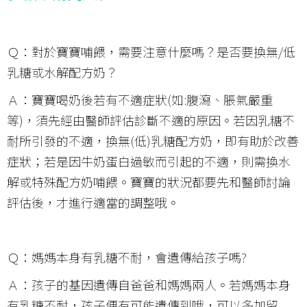
Ｑ：對於寶寶哺餵，需要注意什麼嗎？是否要換無/低
乳糖或水解配方奶？
Ａ：寶寶喝奶後若有不適症狀(如:腹瀉、脹氣嚴重
等)，須先經由醫師評估診斷不適的原因。若因乳糖不
耐所引發的不適，換無(低)乳糖配方奶，即有助於改善
症狀；若是因牛奶蛋白過敏而引起的不適，則需換水
解或特殊配方奶哺餵。寶寶的狀況都要先和醫師討論
評估後，才進行適當的調整哦。
Ｑ：媽媽本身有乳糖不耐，會遺傳給孩子嗎?
Ａ：孩子的基因遺傳自爸爸和媽媽兩人。若媽媽本身
有乳糖不耐，孩子便有可能遺傳到哦，可以多加留