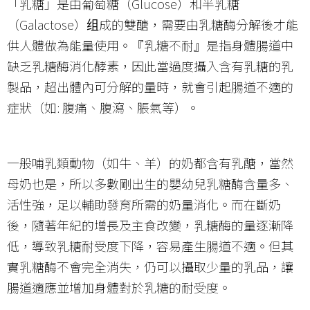
「乳糖」是由葡萄糖（Glucose）和半乳糖
（Galactose）组成的雙醣，需要由乳糖酶分解後才能
供人體做為能量使用。『乳糖不耐』是指身體腸道中
缺乏乳糖酶消化酵素，因此當過度攝入含有乳糖的乳
製品，超出體內可分解的量時，就會引起腸道不適的
症狀（如: 腹痛、腹瀉、脹氣等）。
一般哺乳類動物（如牛、羊）的奶都含有乳醣，當然
母奶也是，所以多數剛出生的嬰幼兒乳糖酶含量多、
活性強，足以輔助發育所需的奶量消化。而在斷奶
後，隨著年紀的增長及主食改變，乳糖酶的量逐漸降
低，導致乳糖耐受度下降，容易產生腸道不適。但其
實乳糖酶不會完全消失，仍可以攝取少量的乳品，讓
腸道適應並增加身體對於乳糖的耐受度。