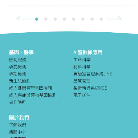
1
2
3
4
5
6
7
8
基因．醫學
AI暨數據應用
檢測服務
生命科學
孕前檢測
材料科學
孕期檢測
實驗室管理系統LIMS
新生兒檢測
品質管理
成人健康管理基因檢測
製造執行系統MES
成人癌症與藥物基因檢測
電子送件
合作院所
關於我們
了解我們
新聞中心