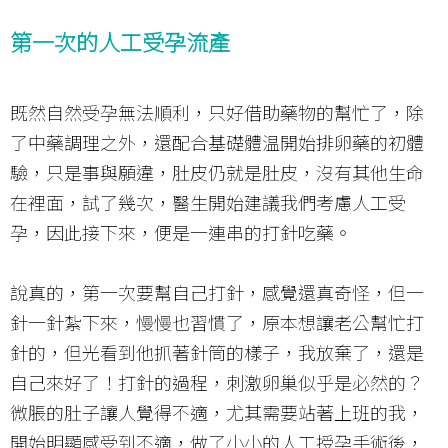
第一次的人工受孕流產
既然自然受孕無法順利，只好借助藥物的幫忙了，除
了中藥調理之外，還配合基礎體温開始排卵藥的初體
驗，只是事與願違，肚皮仍就是肚皮，沒有其他生命
在裡面，試了幾次，醫生開始建議我們考慮人工受
孕，因此接下來，便是一連串的打針吃藥。
說真的，第一次要幫自己打針，感覺還真奇怪，但一
針一針紮下來，慢慢也習慣了，原本想讓老公幫忙打
針的，但光看到他抓著針筒的樣子，我放棄了，還是
自己來好了！打針的過程，刺激卵巢似乎是必然的？
微脹的肚子讓人覺得不適，尤其需要站著上班的我，
開始明顯感受到不適，做了小小的人工授孕手術後，