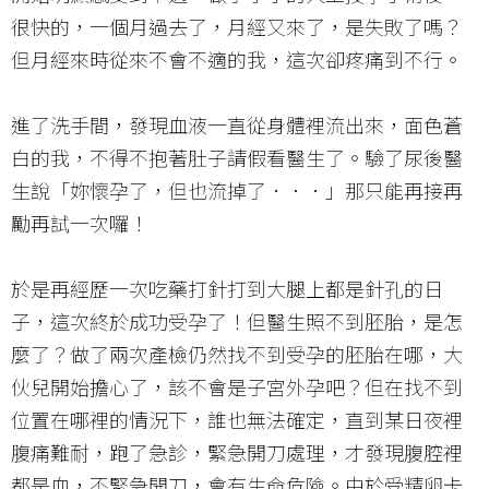
很快的，一個月過去了，月經又來了，是失敗了嗎？
但月經來時從來不會不適的我，這次卻疼痛到不行。
進了洗手間，發現血液一直從身體裡流出來，面色蒼
白的我，不得不抱著肚子請假看醫生了。驗了尿後醫
生說「妳懷孕了，但也流掉了．．．」那只能再接再
勵再試一次囉！
於是再經歷一次吃藥打針打到大腿上都是針孔的日
子，這次終於成功受孕了！但醫生照不到胚胎，是怎
麼了？做了兩次產檢仍然找不到受孕的胚胎在哪，大
伙兒開始擔心了，該不會是子宮外孕吧？但在找不到
位置在哪裡的情況下，誰也無法確定，直到某日夜裡
腹痛難耐，跑了急診，緊急開刀處理，才發現腹腔裡
都是血，不緊急開刀，會有生命危險。由於受精卵卡