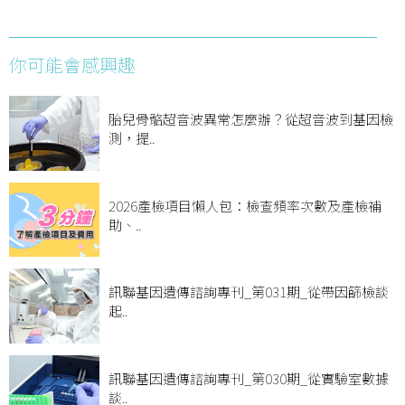
你可能會感興趣
胎兒骨骼超音波異常怎麼辦？從超音波到基因檢
測，提..
2026產檢項目懶人包：檢查頻率次數及產檢補
助、..
訊聯基因遺傳諮詢專刊_第031期_從帶因篩檢談
起..
訊聯基因遺傳諮詢專刊_第030期_從實驗室數據
談..