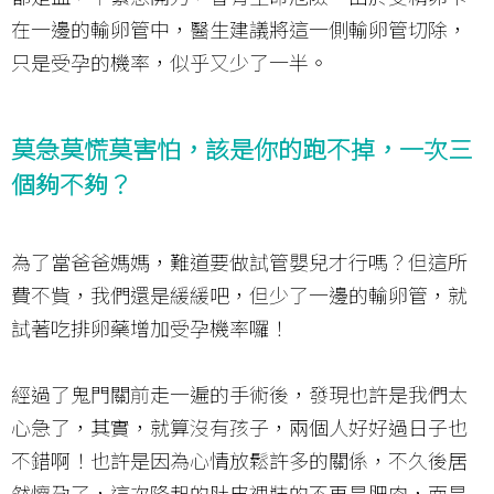
在一邊的輸卵管中，醫生建議將這一側輸卵管切除，
只是受孕的機率，似乎又少了一半。
莫急莫慌莫害怕，該是你的跑不掉，一次三
個夠不夠？
為了當爸爸媽媽，難道要做試管嬰兒才行嗎？但這所
費不貲，我們還是緩緩吧，但少了一邊的輸卵管，就
試著吃排卵藥增加受孕機率囉！
經過了鬼門關前走一遍的手術後，發現也許是我們太
心急了，其實，就算沒有孩子，兩個人好好過日子也
不錯啊！也許是因為心情放鬆許多的關係，不久後居
然懷孕了，這次隆起的肚皮裡裝的不再是肥肉，而是