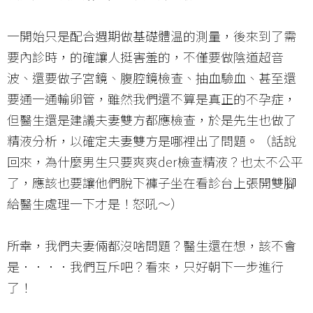
一開始只是配合週期做基礎體温的測量，後來到了需
要內診時，的確讓人挺害羞的，不僅要做陰道超音
波、還要做子宮鏡、腹腔鏡檢查、抽血驗血、甚至還
要通一通輸卵管，雖然我們還不算是真正的不孕症，
但醫生還是建議夫妻雙方都應檢查，於是先生也做了
精液分析，以確定夫妻雙方是哪裡出了問題。（話說
回來，為什麼男生只要爽爽der檢查精液？也太不公平
了，應該也要讓他們脫下褲子坐在看診台上張開雙腳
給醫生處理一下才是！怒吼～）
所幸，我們夫妻倆都沒啥問題？醫生還在想，該不會
是．．．．我們互斥吧？看來，只好朝下一步進行
了！