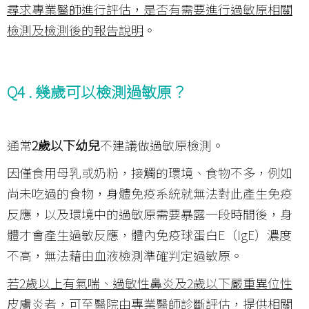
尋求專業醫師進行評估，是否有需要進行過敏原相關
檢測及檢測後的報告說明
。
Q4 .
幾歲可以檢測過敏原？
通常
2歲以下幼兒
不建議做過敏原檢測。
因僅食用母乳或奶粉，接觸的環境、食物不多，例如
尚未吃過的食物，身體免疫系統就無法對此產生免疫
反應，以及環境中的過敏原需要暴露一段時間後，身
體才會產生過敏反應，體內免疫球蛋白E（IgE）濃度
不高，無法藉由血液檢測準確判定過敏原。
若
2
歲以上有氣喘、過敏性鼻炎及
2
歲以下嚴重異位性
皮膚炎者，可至醫院由專業醫師診斷評估，提供相關