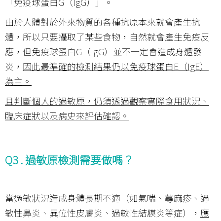
「免疫球蛋白G（IgG）」。
由於人體對於外來物質的各種抗原本來就會產生抗
體，所以只要攝取了某些食物，自然就會產生免疫反
應，但免疫球蛋白G（IgG）並不一定會造成身體發
炎，
因此最準確的檢測結果仍以免疫球蛋白
E
（
IgE
）
為主。
且判斷個人的過敏原，仍須透過觀察實際食用狀況、
臨床症狀以及病史來評估確認。
Q3 .
過敏原檢測需要做嗎？
當過敏狀況造成身體長期不適（如氣喘、蕁麻疹、過
敏性鼻炎、異位性皮膚炎、過敏性結膜炎等症），
應