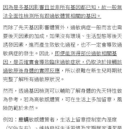
因為是多基因影響且並非所有基因都已知，故一般無
法全面性檢測所有跟過敏體質相關的基因。
而除了先天基因影響體質外，過敏病症一般而言也需
要後天因素的加成，如果沒有環境、生活型態等後天
誘發因素，進而產生致敏化過程，也不一定會導致過
敏病症的發生。因此，
即便能測得部份過敏相關基
因，是否確實會導致臨床過敏症狀，仍取決於接觸該
過敏原後身體的實際反應
，所以很難在新生兒時期就
完整了解所有過敏原狀況。
然而，透過基因檢測可以輔助了解身體的先天特性做
為參考，若為高敏感體質，可在生活上多加留意，風
險防範於未然。
例如：塵螨敏感體質者，生活上留意控制室內溼度
（50％左右）、維持良好生活習慣及定期居家清潔是