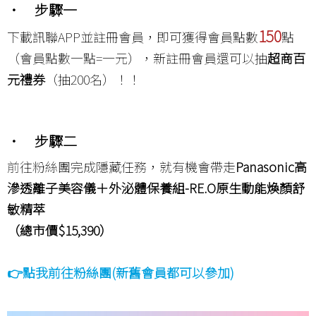
• 步驟一
150
下載訊聯APP並註冊會員，即可獲得會員點數
點
（會員點數一點=一元），新註冊會員還可以抽
超商百
元禮券
（抽200名）！！
• 步驟二
前往粉絲團完成隱藏任務，就有機會帶走
Panasonic高
滲透離子美容儀＋外泌體保養組
-RE.O
原生動能煥顏舒
敏精萃
（總市價
$15,390）
👉
點我前往粉絲團(新舊會員都可以參加)