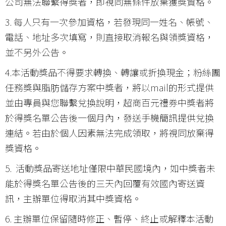
公司無法聯繫得獎者，即視同無條件放棄獲獎資格。
3. 每人只有一次參加資格，若發現同一姓名、帳號、
電話、地址多次填寫，則直接取消報名與領獎資格，
並不另外公告。
4.本活動獎品不得要求轉換、轉讓或折換現金；粉絲團
任務獎與脂肪儲存方案中獎者，將以mail的形式提供
並由專員與您聯繫兌換說明，超商百元禮券中獎者將
於得獎名單公告後一個月內，發送手機簡訊提供兌換
連結。若由於個人因素無法完成領取，將視同放棄得
獎資格。
5. 活動獎品寄送地址僅限中華民國境內，如中獎者未
能於得獎名單公告後的三天內回覆有效國內寄送資
訊，主辦單位得取消其中獎資格。
6. 主辦單位保留隨時修正、暫停、終止或解釋本活動