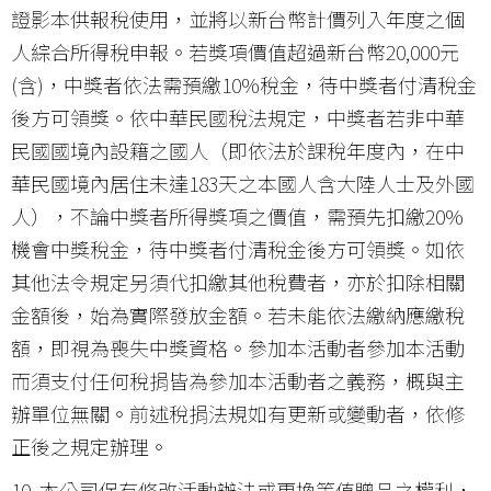
證影本供報稅使用，並將以新台幣計價列入年度之個
人綜合所得稅申報。若獎項價值超過新台幣20,000元
(含)，中獎者依法需預繳10%稅金，待中獎者付清稅金
後方可領獎。依中華民國稅法規定，中獎者若非中華
民國國境內設籍之國人（即依法於課稅年度內，在中
華民國境內居住未達183天之本國人含大陸人士及外國
人），不論中獎者所得獎項之價值，需預先扣繳20%
機會中獎稅金，待中獎者付清稅金後方可領獎。如依
其他法令規定另須代扣繳其他稅費者，亦於扣除相關
金額後，始為實際發放金額。若未能依法繳納應繳稅
額，即視為喪失中獎資格。參加本活動者參加本活動
而須支付任何稅捐皆為參加本活動者之義務，概與主
辦單位無關。前述稅捐法規如有更新或變動者，依修
正後之規定辦理。
10. 本公司保有修改活動辦法或更換等值贈品之權利，