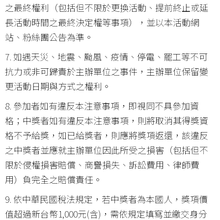
之最終權利（包括但不限於更換活動、提前終止或延
長活動時間之最終決定權等事項），並以本活動網
站、粉絲團公告為準。
7. 如遇天災、地震、颱風、疫情、停電、罷工等不可
抗力或非可歸責於主辦單位之事件，主辦單位保留變
更活動日期與方式之權利。
8. 參加者如有違反本注意事項，即視同不具參加資
格；中獎者如有違反本注意事項，則將取消其得獎資
格不予給獎，如已給獎者，則應將獎項返還，該違反
之中獎者並應就主辦單位因此所受之損害（包括但不
限於侵權損害賠償、商譽損失、訴訟費用、律師費
用）負完全之賠償責任。
9. 依中華民國稅法規定，若中獎者為本國人，獎項價
值超過新台幣1,000元(含)，需依規定填寫並繳交身分