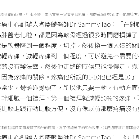
現膝關節疼痛，行走不變，生活質量一定會受到影響。那麼幹細胞技術能不能在這方
療中心創辦人陶慶麟醫師Dr. Sammy Tao：
為膝蓋老化啦，都是因為軟骨經過很多時間磨損掉了
就是軟骨磨到一個程度，切掉，然後換一個人造的關
減輕疼痛，減輕疼痛到一個程度，可以避免不需要的
膝蓋沒有辦法彎，然後他走路的時候只能慢慢走，幾
因為疼痛的關係。疼痛他所說的1-10他已經是10
非常少，骨頭碰骨頭了，所以他只要一動，行動方面
射幹細胞一個禮拜，第一個禮拜就減輕50%的疼痛
經比較走跟行動比較方便，沒有像以前那麼疼痛沒有
拜後就讓膝關節減輕了50%的疼痛，為了保證剩下的50%效果，我們還應該注意哪些
療中心創辦人陶慶麟醫師Dr. Sammy Tao：