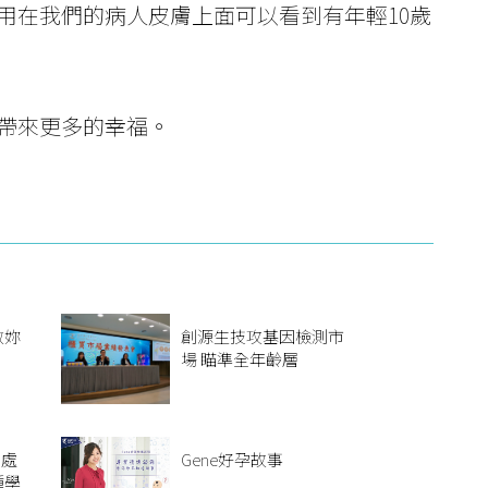
用在我們的病人皮膚上面可以看到有年輕10歲
帶來更多的幸福。
教妳
創源生技攻基因檢測市
場 瞄準全年齡層
到處
Gene好孕故事
種學