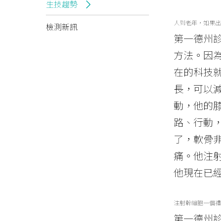
生技趨勢
人到老年，如果出
檢測新訊
第一德州診
方法。因
在的科技
長，可以
動，他的
路、行動，
了，軟骨
痛。他注
他現在已
注射幹細胞一個禮
第一德州診