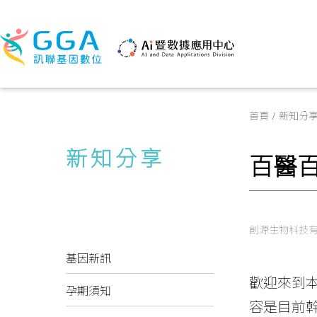
首頁
新知分
新知分享
百醫百
創源生物科技
基因新訊
歡迎來到
孕期須知
容是目前