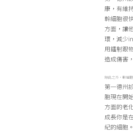
康，有維
幹細胞很
方面，讓
環，減少i
用鐳射跟
造成傷害，
除此之外，幹細胞
第一德州診
胞現在開始
方面的老
成長你是
紀的細胞