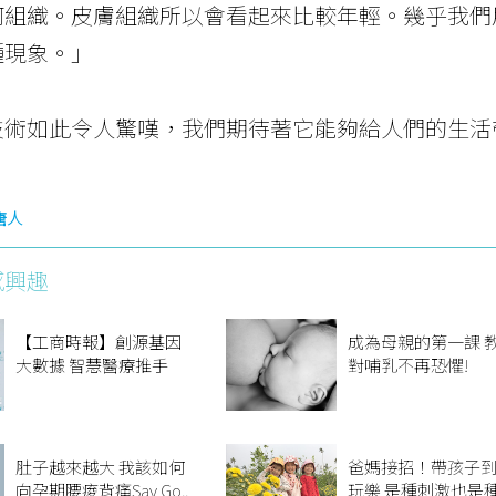
何組織。皮膚組織所以會看起來比較年輕。幾乎我們
種現象。」
技術如此令人驚嘆，我們期待著它能夠給人們的生活
唐人
感興趣
【工商時報】創源基因
成為母親的第一課 
大數據 智慧醫療推手
對哺乳不再恐懼!
肚子越來越大 我該如何
爸媽接招！帶孩子
向孕期腰痠背痛Say Go..
玩樂 是種刺激也是