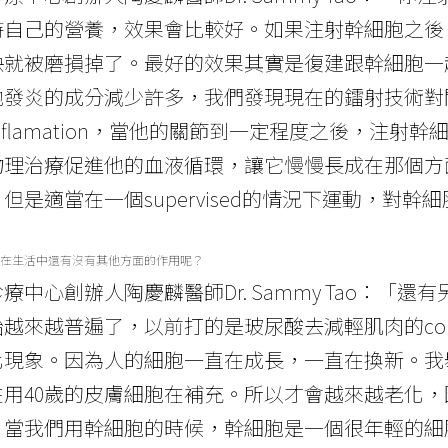
持自己的營養，效果會比較好。如果注射幹細胞之後
快就被磨損掉了。最好的效果其實是復建跟幹細胞一
他發炎的成分減少許多，我們發現現在的鐳射技術對
nflamation，當他的關節到一定程度之後，注
物理治療促進他的血液循環，讓它慢慢長成在那個方
但是適當在一個supervised的情況下運動，對
在生活中還有沒有其他方面的作用呢？
療中心創辦人陶慶麟醫師Dr. Sammy Tao：
越來越普遍了，以前打的是玻尿酸去減輕肌肉的cont
化現象。因為人的細胞一直在成長，一直在換新。我
在用40歲的皮膚細胞在補充。所以才會越來越老化
。當我們用幹細胞的時候，幹細胞是一個很年輕的細