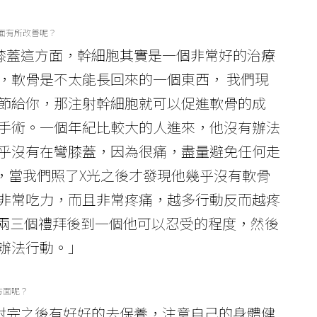
面有所改善呢？
「在對膝蓋這方面，幹細胞其實是一個非常好的治療
，軟骨是不太能長回來的一個東西， 我們現
節給你，那注射幹細胞就可以促進軟骨的成
手術。一個年紀比較大的人進來，他沒有辦法
乎沒有在彎膝蓋，因為很痛，盡量避免任何走
了，當我們照了X光之後才發現他幾乎沒有軟骨
非常吃力，而且非常疼痛，越多行動反而越疼
，兩三個禮拜後到一個他可以忍受的程度，然後
辦法行動。」
方面呢？
「你注射完之後有好好的去保養，注意自己的身體健