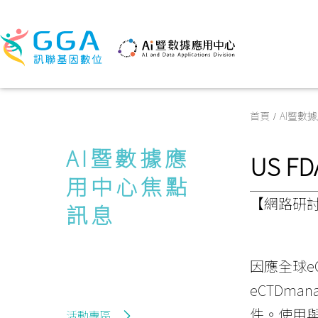
首頁
AI暨數
AI暨數據應
US F
用中心焦點
【網路研討會
訊息
因應全球eC
eCTDm
件。使用
活動專區