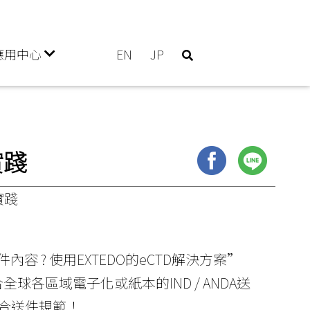
應用中心
EN
JP
實踐
實踐
件內容 ? 使用EXTEDO的eCTD解決方案”
球各區域電子化或紙本的IND / ANDA送
合送件規範！