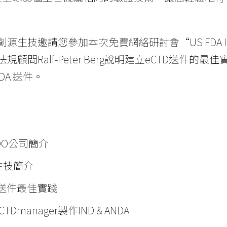
O和創源生技邀請您參加本次免費網絡研討會“US FDA 
O法規顧問Ralf-Peter Berg說明建立eCTD送件的
ANDA 送件。
：
EDO公司簡介
生技簡介
TD送件最佳實踐
TDmanager製作IND & ANDA