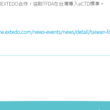
EXTEDO合作，協助TFDA在台灣導入eCTD標準。
w.extedo.com/news-events/news/detail/taiwan-fda