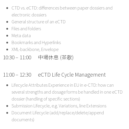
CTD vs. eCTD: differences between paper dossiers and
electronic dossiers
General structure of an eCTD
Files and folders
Meta data
Bookmarks and Hyperlinks
XML-backbone, Envelope
10:30 – 11:00 中場休息 (茶歇)
11:00 – 12:30 eCTD Life Cycle Management
Lifecycle Attributes Experience in EU in e-CTD: how can
several strengths and dosage forms be handled in one eCTD
dossier (handling of specific sections)
Submission Lifecycle, e.g. Variations, line Extensions
Document Lifecycle (add/replace/delete/append
documents)