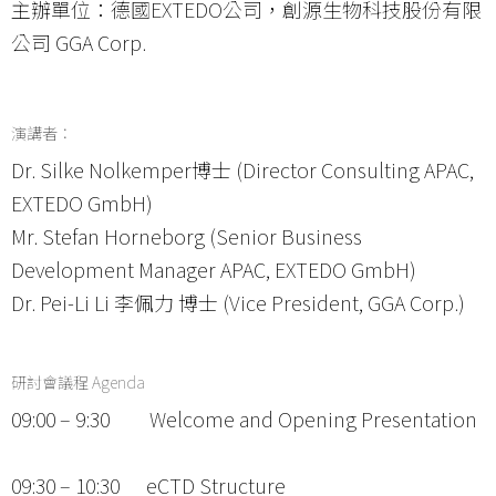
主辦單位：德國EXTEDO公司，創源生物科技股份有限
公司 GGA Corp.
演講者：
Dr. Silke Nolkemper博士 (Director Consulting APAC,
EXTEDO GmbH)
Mr. Stefan Horneborg (Senior Business
Development Manager APAC, EXTEDO GmbH)
Dr. Pei-Li Li 李佩力 博士 (Vice President, GGA Corp.)
研討會議程 Agenda
09:00 – 9:30 Welcome and Opening Presentation
09:30 – 10:30 eCTD Structure