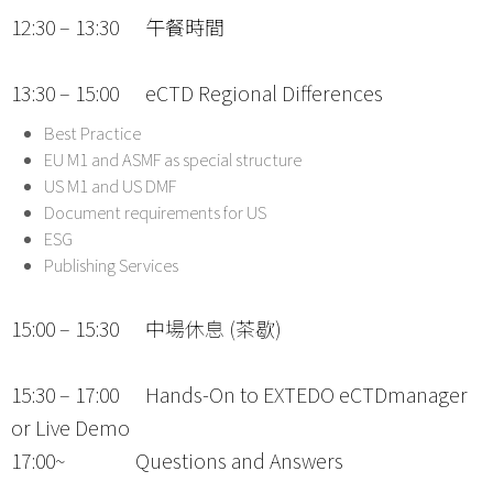
12:30 – 13:30 午餐時間
13:30 – 15:00 eCTD Regional Differences
Best Practice
EU M1 and ASMF as special structure
US M1 and US DMF
Document requirements for US
ESG
Publishing Services
15:00 – 15:30 中場休息 (茶歇)
15:30 – 17:00 Hands-On to EXTEDO eCTDmanager
or Live Demo
17:00~ Questions and Answers