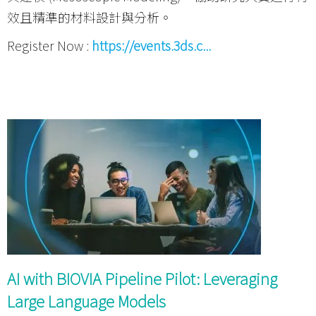
效且精準的材料設計與分析。
Register Now :
https://events.3ds.c...
AI with BIOVIA Pipeline Pilot: Leveraging
Large Language Models