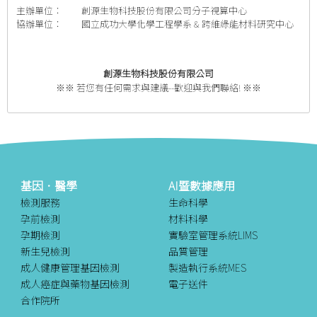
主辦單位： 創源生物科技股份有限公司分子視算中心
協辦單位： 國立成功大學化學工程學系 & 跨維綠能材料研究中心
創源生物科技股份有限公司
※※ 若您有任何需求與建議--歡迎與我們聯絡! ※※
基因．醫學
AI暨數據應用
檢測服務
生命科學
孕前檢測
材料科學
孕期檢測
實驗室管理系統LIMS
新生兒檢測
品質管理
成人健康管理基因檢測
製造執行系統MES
成人癌症與藥物基因檢測
電子送件
合作院所