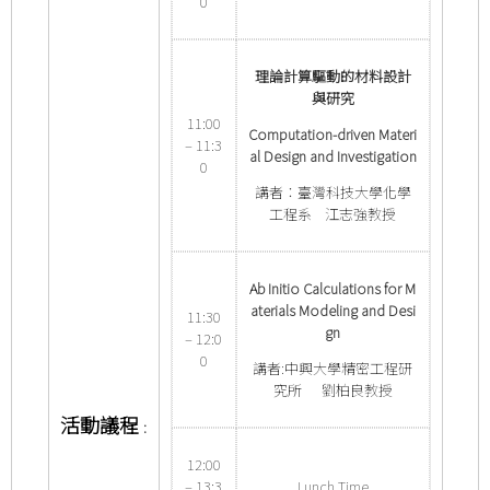
0
理論計算驅動的材料設計
與研究
11:00
Computation-driven Materi
– 11:3
al Design and Investigation
0
講者：臺灣科技大學化學
工程系 江志強教授
Ab Initio Calculations for M
aterials Modeling and Desi
11:30
gn
– 12:0
0
講者:中興大學精密工程研
究所 劉柏良教授
活動議程
:
12:00
– 13:3
Lunch Time