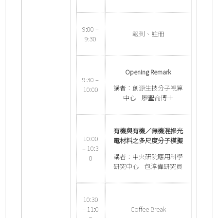
9:00 –
報到、註冊
9:30
Opening Remark
9:30 –
講者：創源生技分子視算
10:00
中心 廖聖侖博士
有機與有機／無機混摻光
10:00
電材料之多尺度分子模擬
– 10:3
講者：中央研院應用科學
0
研究中心 包淳偉研究員
10:30
– 11:0
Coffee Break