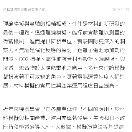
訊聯基因數位股份有限公司
2019-04-09
理論模擬與實驗的相輔相成，往往是材料創新研發的
最後一哩路。透過理論模擬，能探索實驗難以測量的
微觀機制，進而提供研發單位、實驗團隊更深入的洞
察力。無論是催化反應的探討、鋰離子電池添加劑的
開發、CO2 捕捉、高性能複合材料設計、薄膜吸附與
滲透、聚合物於太陽能電池之應用，多年來理論模擬
都扮演著不可或缺的角色。隨著電腦運算速度大幅進
展，材料模擬的實用性與產業運用程度日益提高。
近年來機器學習已在各產業延伸出不同的應用，於材
料模擬與相關產業之運用亦蓬勃發展。美國和日本政
府皆積極透過導入AI、大數據、模擬演算法等基礎建