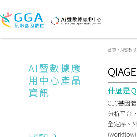
首頁
AI暨數
AI暨數據應
QIAG
用中心產品
什麼是 Qi
資訊
CLC基因
分析平台
全定序、外
(work
生物資訊