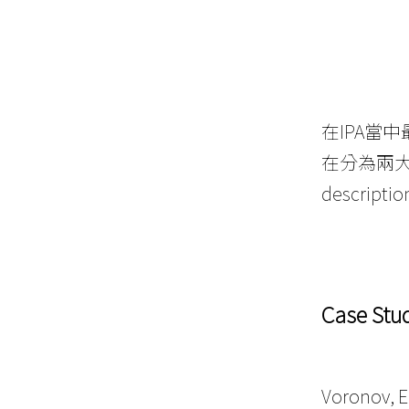
在IPA當中
在分為兩大塊-
descr
Case Stud
Voronov, E