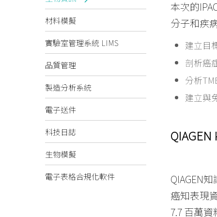
本次的IP
材料模擬
分子和疾
實驗室管理系統 LIMS
建立目標分
剖析癌
品質管理
分析T
製造分析系統
建立與
電子送件
科技日誌
QIAGEN K
生物模擬
電子表格合規化軟件
QIAGE
癌知表現資料
7.7 百