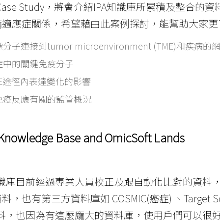
ACase Study，將會介紹IPA知識庫所累積及整
病適應症關係，希望藉由此案例探討，能幫助大家更
子連接到tumor microenvironment (TME)和疾病的
症中的關鍵免疫分子
ME途徑內表達變化的影響
免疫反應有關的監管概況
nowledge Base and OmicSoft Lands
N知識庫目前經過專業人員校正及跟自動化比對的資料，
，也有第三方資料庫如 COSMIC(癌症) 、Target S
萬資料，也因為有這麼龐大的資料庫，使用戶們可以很