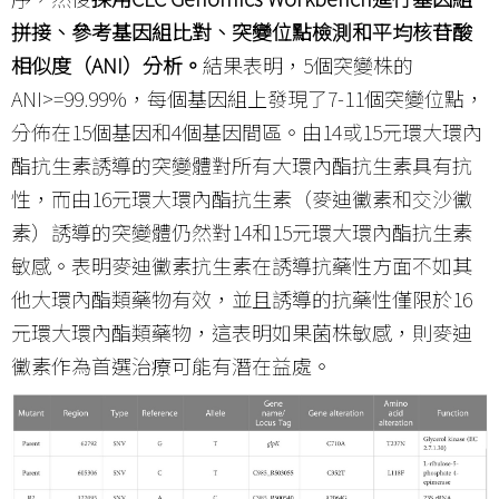
拼接、參考基因組比對、突變位點檢測和平均核苷酸
相似度（ANI）分析。
結果表明，5個突變株的
ANI>=99.99%，每個基因組上發現了7-11個突變位點，
分佈在15個基因和4個基因間區。由14或15元環大環內
酯抗生素誘導的突變體對所有大環內酯抗生素具有抗
性，而由16元環大環內酯抗生素（麥迪黴素和交沙黴
素）誘導的突變體仍然對14和15元環大環內酯抗生素
敏感。表明麥迪黴素抗生素在誘導抗藥性方面不如其
他大環內酯類藥物有效，並且誘導的抗藥性僅限於16
元環大環內酯類藥物，這表明如果菌株敏感，則麥迪
黴素作為首選治療可能有潛在益處。