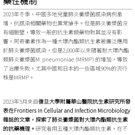
藥性機制
2023年冬季，中國多地兒童肺炎黴漿菌感染病例激
增，抗感染相關藥物也異常搶手。但是肺炎黴漿菌沒
有細胞壁，導致一般的抗生素類藥物對其並沒有影
響。阿奇黴素作為一種大環內酯類抗生素被廣泛應用
於肺炎黴漿菌感染，但是2,000年以來隨著耐大環內酯
類肺炎黴漿菌
M. pneumoniae
(MRMP) 的增加，導致
了治療失敗。尤其中國和日本的一些區域90%的流行
株是MRMP。
2023年5月來自
復旦大學附屬華山醫院抗生素研究所發
表在Frontiers in Cellular and Infection Microbiology
雜誌的文章，探索了肺炎黴漿菌對大環內酯類抗生素
的抗藥機理
。
研究者用五種大環內酯類抗生素，在不