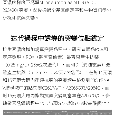
同濃度梯度下誘導
M. pneumoniae M129
(ATCC
293420) 突變，然後通過全基因組定序和生物資訊學分
析檢測抗藥突變。
迭代過程中誘導的突變位點鑑定
抗生素濃度增加誘導突變過程中，研究者通過PCR和
定序發現，ROX（羅阿奇黴素）最容易產生抗藥
（0.25mg/L，23天2次迭代），而MID（麥迪黴素）最
難產生抗藥（5.12mg/L，87天7次迭代）。在對14元環
和15元環大環內酯類抗藥的突變體中檢測到23S rRNA
V結構域中的點突變C2617A/T、A2063G或A2064C。而
對16元環大環內酯類抗藥突變則富集在A2067G/C。麥
迪黴素誘導過程中rplD出現G72R和G72V胺基酸變化。