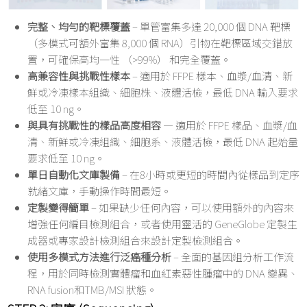
完整、均勻的靶標覆蓋
– 單管富集多達 20,000 個 DNA 靶標
（多模式可額外富集 8,000 個 RNA）引物在靶標區域交錯放
置，可確保高均一性 （>99%） 和完全覆蓋。
高兼容性與挑戰性樣本
– 適用於 FFPE 樣本、血漿/血清、新
鮮或冷凍樣本組織、細胞株、液體活檢，最低 DNA 輸入要求
低至 10 ng。
與具有挑戰性的樣品高度相容
— 適用於 FFPE 樣品、血漿/血
清、新鮮或冷凍組織、細胞系、液體活檢，最低 DNA 起始量
要求低至 10 ng。
單日自動化文庫製備
– 在8小時或更短的時間內從樣品到定序
就緒文庫，手動操作時間最短。
定製變得簡單
– 如果缺少任何內容，可以使用額外的內容來
增強任何編目檢測組合，或者使用靈活的 GeneGlobe 定製生
成器或專家設計檢測組合來設計定製檢測組合。
使用多模式方法進行泛癌種分析
– 全面的基因組分析工作流
程，用於同時檢測實體瘤和血紅素惡性腫瘤中的 DNA 變異、
RNA fusion和TMB/MSI 狀態。