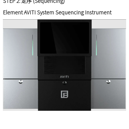
STEP 2:
定序 (Sequencing)
Element AVITI System Sequencing Instrument