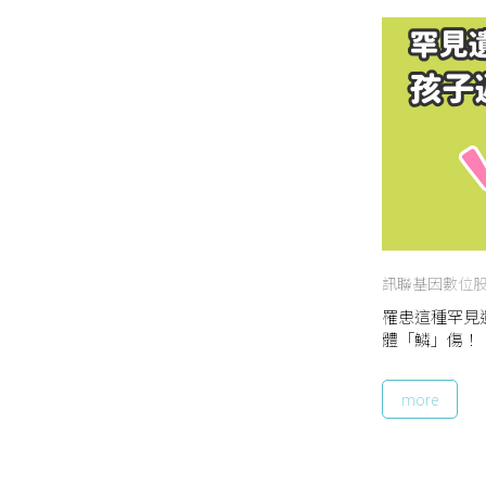
訊聯基因數位
罹患這種罕見
體「鱗」傷！
more