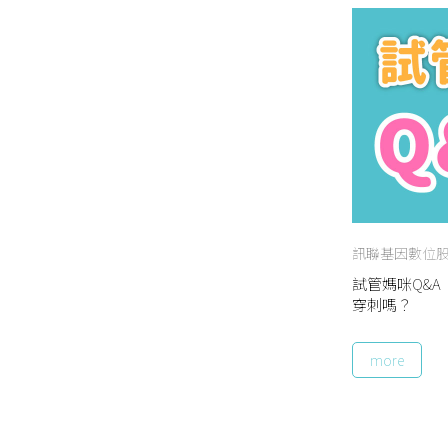
訊聯基因數位
試管媽咪Q&
穿刺嗎？
more