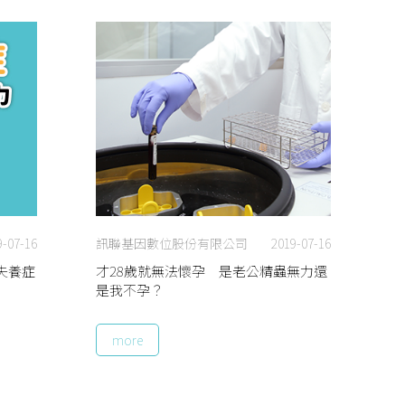
9-07-16
訊聯基因數位股份有限公司
2019-07-16
失養症
才28歲就無法懷孕 是老公精蟲無力還
是我不孕？
more