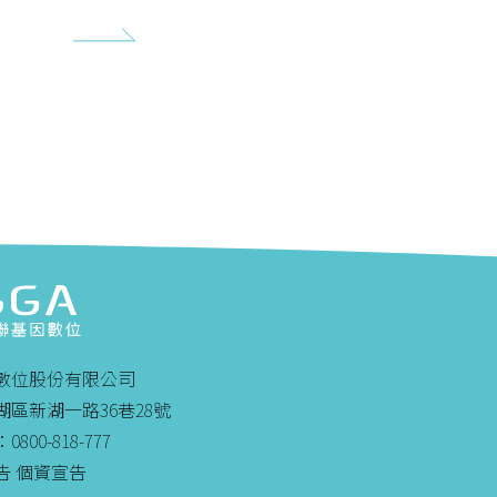
數位股份有限公司
區新湖一路36巷28號
00-818-777
告
個資宣告