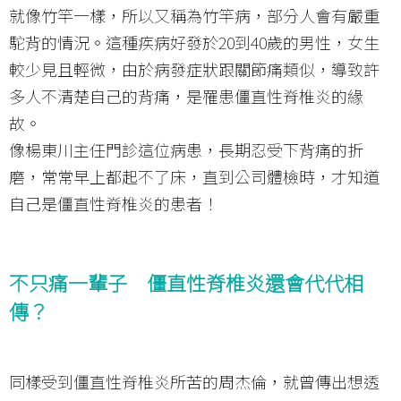
就像竹竿一樣，所以又稱為竹竿病，部分人會有嚴重
駝背的情況。這種疾病好發於20到40歲的男性，女生
較少見且輕微，由於病發症狀跟關節痛類似，導致許
多人不清楚自己的背痛，是罹患僵直性脊椎炎的緣
故。
像楊東川主任門診這位病患，長期忍受下背痛的折
磨，常常早上都起不了床，直到公司體檢時，才知道
自己是僵直性脊椎炎的患者！
不只痛一輩子 僵直性脊椎炎還會代代相
傳？
同樣受到僵直性脊椎炎所苦的周杰倫，就曾傳出想透