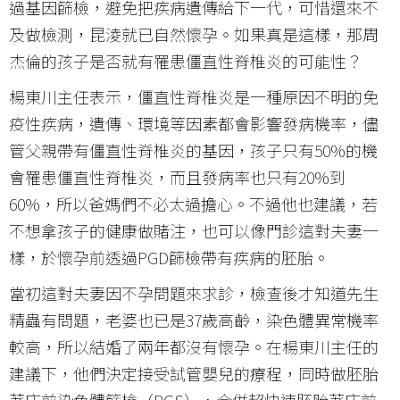
過基因篩檢，避免把疾病遺傳給下一代，可惜還來不
及做檢測，昆淩就已自然懷孕。如果真是這樣，那周
杰倫的孩子是否就有罹患僵直性脊椎炎的可能性？
楊東川主任表示，僵直性脊椎炎是一種原因不明的免
疫性疾病，遺傳、環境等因素都會影響發病機率，儘
管父親帶有僵直性脊椎炎的基因，孩子只有50%的機
會罹患僵直性脊椎炎，而且發病率也只有20%到
60%，所以爸媽們不必太過擔心。不過他也建議，若
不想拿孩子的健康做賭注，也可以像門診這對夫妻一
樣，於懷孕前透過PGD篩檢帶有疾病的胚胎。
當初這對夫妻因不孕問題來求診，檢查後才知道先生
精蟲有問題，老婆也已是37歲高齡，染色體異常機率
較高，所以結婚了兩年都沒有懷孕。在楊東川主任的
建議下，他們決定接受試管嬰兒的療程，同時做胚胎
著床前染色體篩檢（PGS），合併超快速胚胎著床前