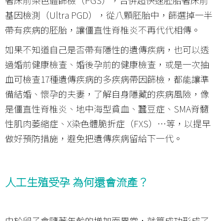
基因檢測（Ultra PGD），從八顆胚胎中，篩選掉一半
帶有疾病的胚胎，讓僵直性脊椎炎不再代代相傳。
如果不知道自己是否帶有隱性的遺傳疾病，也可以透
過婚前健康檢查、婚後孕前的健康檢查，或是一次抽
血可檢查17種遺傳疾病的多疾病帶因篩檢，都能讓準
備結婚、懷孕的夫妻，了解自身隱藏的疾病風險，像
是僵直性脊椎炎、地中海型貧血、蠶豆症、SMA脊髓
性肌肉萎縮症、X染色體脆折症（FXS）…等，以提早
做好預防措施，避免把遺傳疾病留給下一代。
人工生殖受孕 為何還會流產？
由於卵子會隨著年齡的增加而異常，就算成功形成了