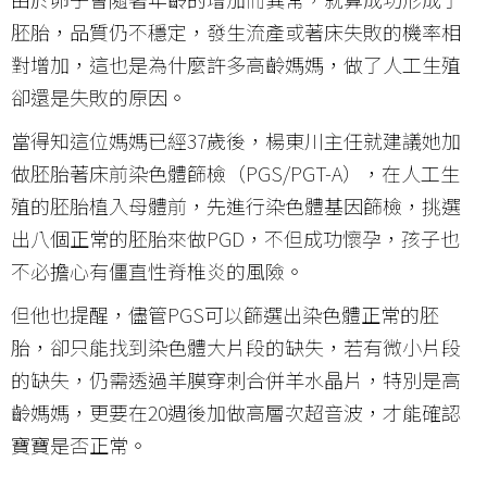
胚胎，品質仍不穩定，發生流產或著床失敗的機率相
對增加，這也是為什麼許多高齡媽媽，做了人工生殖
卻還是失敗的原因。
當得知這位媽媽已經37歲後，楊東川主任就建議她加
做胚胎著床前染色體篩檢（PGS/PGT-A），在人工生
殖的胚胎植入母體前，先進行染色體基因篩檢，挑選
出八個正常的胚胎來做PGD，不但成功懷孕，孩子也
不必擔心有僵直性脊椎炎的風險。
但他也提醒，儘管PGS可以篩選出染色體正常的胚
胎，卻只能找到染色體大片段的缺失，若有微小片段
的缺失，仍需透過羊膜穿刺合併羊水晶片，特別是高
齡媽媽，更要在20週後加做高層次超音波，才能確認
寶寶是否正常。