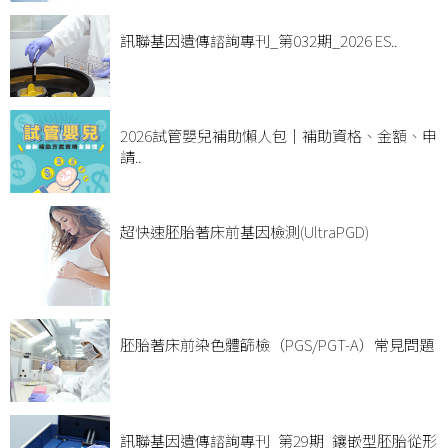
訊聯基因遺傳諮詢專刊_第032期_2026 ES..
2026試管嬰兒補助懶人包｜補助資格、金額、申
請..
超快速胚胎著床前基因檢測(UltraPGD)
胚胎著床前染色體篩檢（PGS/PGT-A）常見問題
訊聯基因遺傳諮詢專刊_第29期_鑲嵌型胚胎從形