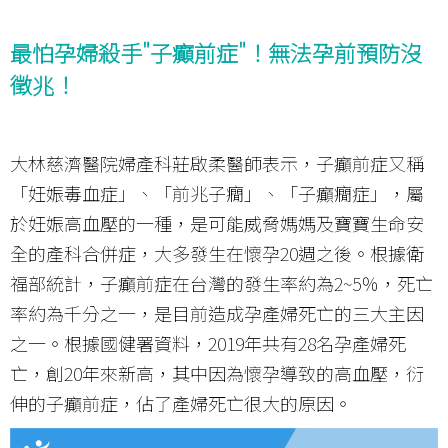
最怕孕婦殺手"子癲前症"！無法孕前預防沒
徵兆！
大林慈濟醫院婦產科莊啟柔醫師表示，子癲前症又稱
「妊娠毒血症」、「前兆子癇」、「子癲癇症」，屬
於妊娠高血壓的一種，是可能威脅媽媽及寶寶生命安
全的產科合併症，大多發生在懷孕20週之後。根據衛
福部統計，子癲前症在台灣的發生率約為2~5％，死亡
率約為千分之一，是目前造成孕產婦死亡的三大主因
之一。根據國健署資料，2019年共有28名孕產婦死
亡，創20年來新高，其中因為懷孕導致的高血壓，衍
伸的子癲前症，佔了產婦死亡很大的原因。