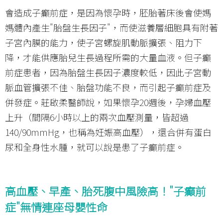
會造成子癲前症，是因為懷孕時，胚胎著床後會使媽
媽體內產生"胎盤生長因子"，而使滋養層細胞具有附著
子宮內膜的能力，使子宮螺旋肌動脈擴張、阻力下
降，才能供應胎兒生長過程所需的大量血液。但子癲
前症患者，因為胎盤生長因子濃度較低，因此子宮動
脈血管擴張不佳、胎盤功能不良，而引起子癲前症及
併發症。莊啟柔醫師說，如果懷孕20週後，孕婦血壓
上升（間隔6小時以上的兩次血壓測量，皆超過
140/90mmHg，也稱為妊娠高血壓），還合併有蛋白
尿和全身性水腫，就可以說是患了子癲前症。
高血壓、早產、胎死腹中風險高！"子癲前
症"無情連座母嬰性命