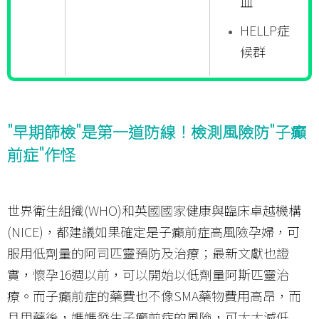
血
HELLP症
候群
"早期篩檢"是第一道防線！檢測風險防"子癲
前症"作怪
世界衛生組織(WHO)和英國國家健康與臨床卓越機構
(NICE)，都建議如果確定是子癲前症高風險孕婦，可
服用低劑量的阿司匹靈預防及治療；最新文獻也證
實，懷孕16週以前，可以開始以低劑量阿斯匹靈治
療。而子癲前症的藥費也不像SMA藥物費用高昂，而
且用藥後，媽媽發生子癲前症的風險，可大大減低