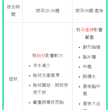
發生時
懷孕20-34週
懷孕34週-產後
間
對
孕產婦
影響
嚴重
劇烈抽搐
對
胎兒
影響較大
腦水腫
羊水減少
中風
胎兒生產遲滯
肺積水
症狀
胎兒窘迫、肺部發
產後腦中
育不良
風
嚴重將導致死胎
產後大出