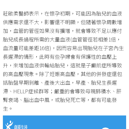
莊啟柔醫師表示，在懷孕初期，可能因為胎兒的血液
供應需求還不大，影響還不明顯，但隨著懷孕周數增
加，血管的管徑如果沒有擴增，就會導致不足以應付
胎兒成長過程所需的大量血液(血管管徑若相差1倍，
血流量可能差距16倍)，因而容易出現胎兒在子宮內生
長遲滯的情形，此時有些孕婦會有保護性的血壓上
升，來增加血液供輸給胎兒，這就是子癲前症所導致
的高血壓現象。除了妊娠高血壓，其他的併發症還包
括胎盤早期剝離、產後大出血，早產、胎兒生長遲
滯、HELLP症候群等；嚴重的會導致母親肺積水、肝
腎衰竭、腦出血中風，或胎兒死亡等，都有可能發
生。