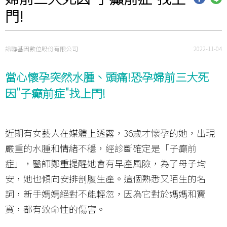
門!
訊聯基因數位股份有限公司
2022-11-04
當心懷孕突然水腫、頭痛!恐孕婦前三大死
因"子癲前症"找上門!
近期有女藝人在媒體上透露，36歲才懷孕的她，出現
嚴重的水腫和情緒不穩，經診斷確定是「子癲前
症」，醫師鄭重提醒她會有早產風險，為了母子均
安，她也傾向安排剖腹生產。這個熟悉又陌生的名
詞，新手媽媽絕對不能輕忽，因為它對於媽媽和寶
寶，都有致命性的傷害。