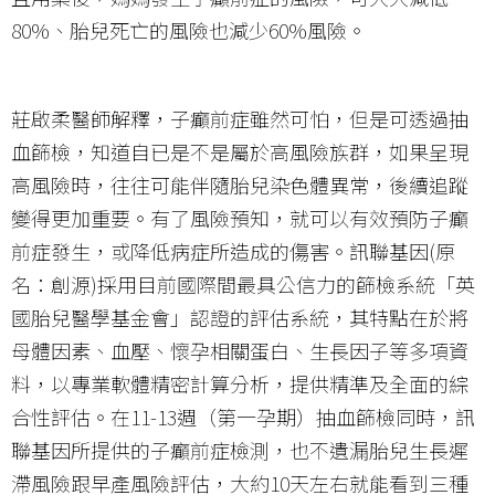
80%、胎兒死亡的風險也減少60%風險。
莊啟柔醫師解釋，子癲前症雖然可怕，但是可透過抽
血篩檢，知道自已是不是屬於高風險族群，如果呈現
高風險時，往往可能伴隨胎兒染色體異常，後續追蹤
變得更加重要。有了風險預知，就可以有效預防子癲
前症發生，或降低病症所造成的傷害。訊聯基因(原
名：創源)採用目前國際間最具公信力的篩檢系統「英
國胎兒醫學基金會」認證的評估系統，其特點在於將
母體因素、血壓、懷孕相關蛋白、生長因子等多項資
料，以專業軟體精密計算分析，提供精準及全面的綜
合性評估。在11-13週（第一孕期）抽血篩檢同時，訊
聯基因所提供的子癲前症檢測，也不遺漏胎兒生長遲
滯風險跟早產風險評估，大約10天左右就能看到三種