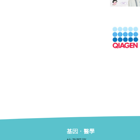
基因．醫學