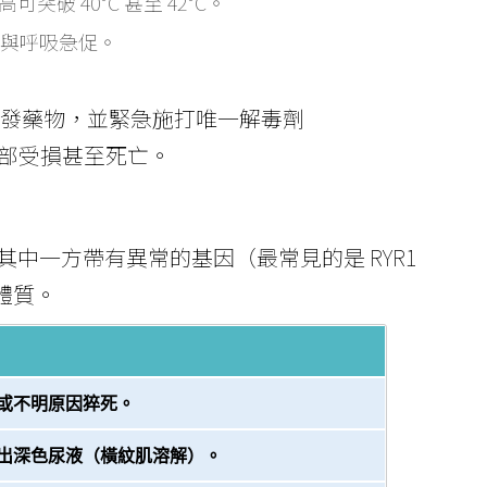
突破 40°C 甚至 42°C。
與呼吸急促。
發藥物，並緊急施打唯一解毒劑
腦部受損甚至死亡。
其中一方帶有異常的基因（最常見的是
RYR1
體質。
或不明原因猝死。
出深色尿液（橫紋肌溶解）。