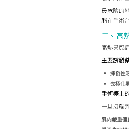
最危險的
躺在手術
二、 高
高熱易感
主要誘發
揮發性
去極化
手術檯上
一旦接觸
肌肉嚴重僵