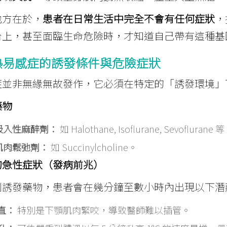
地方在於，
患者在日常生活中完全不會有任何症狀
，
台上，甚至面臨生命危險時，才知道自己帶有這種基
熱易感症的誘發條件與危險症狀
症並非無緣無故發作，它必須在特定的「誘發環境」
藥物
吸入性麻醉劑：
如 Halothane, Isoflurane, Sevoflurane 
肌肉鬆弛劑：
如 Succinylcholine。
的急性症狀（發病前兆）
到誘發藥物，患者會在幾分鐘至數小時內出現以下潛
直：
特別是下顎肌肉緊咬，導致醫師難以插管。