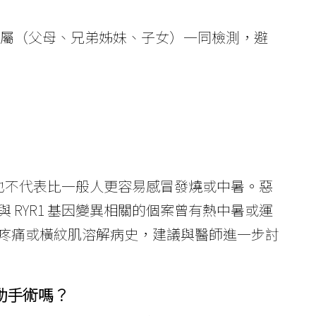
屬（父母、兄弟姊妹、子女）一同檢測，避
也不代表比一般人更容易感冒發燒或中暑。惡
RYR1 基因變異相關的個案曾有熱中暑或運
疼痛或橫紋肌溶解病史，建議與醫師進一步討
動手術嗎？