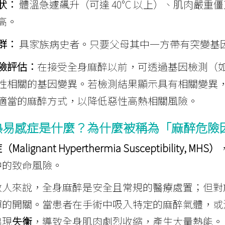
狀：
體溫急遽飆升（可達 40°C 以上）、肌肉嚴
高。
群：
具家族病史者。只要父母其中一方帶有突變基因，
險評估：
在接受全身麻醉以前，可透過基因檢測（
性相關的基因變異。若檢測結果顯示具有相關變異
適當的麻醉方式，以降低惡性高熱相關風險。
熱易感症是什麼？為什麼被稱為「麻醉危險
lignant Hyperthermia Susceptibility, MHS）
中的致命風險。
數人來說，全身麻醉是安全且常規的醫療處置；但對
彈的開關。當患者在手術中吸入特定的麻醉氣體，或
出現
失衡
，導致全身肌肉劇烈收縮，產生大量熱能。