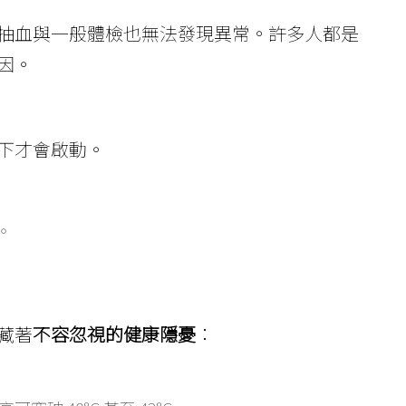
抽血與一般體檢也無法發現異常。許多人都是
因。
下才會啟動。
等。
藏著
不容忽視的健康隱憂
：