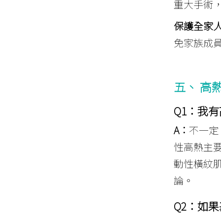
重大手術
保護全家
免家族成
五、 高熱
Q1
：我有
A：
不一定
性高熱主要
動性橫紋
論。
Q2
：如果