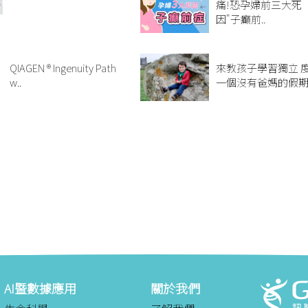
痛!恐孕婦前三大死
因"子癲前..
QIAGEN ® Ingenuity Path
來教孩子學習獨立 
w..
一個沒有爸媽的假
AI暨數據應用
關於我們