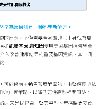
e）等先天性肌肉病變者。
然？
基因檢測是一種科學新解方
。
物的反應，不僅需要全身麻醉（本身就有風
過如
訊聯基因 康知因
使用美國基因遺傳學會
適當介入改善健康結果的重要基因資訊，其中涵
險。
，可於術前主動告知麻醉醫師，由醫療團隊依
IVA）等策略，以降低惡性高熱相關風險。
論未來是拔智齒、醫美整型、無痛腸胃鏡或