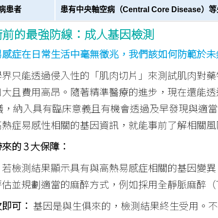
病患者
患有中央軸空病（Central Core Diseas
術前的最強防線：成人基因檢測
易感症在日常生活中毫無徵兆，我們該如何防範於未
學界只能透過侵入性的「肌肉切片」來測試肌肉對藥
口大且費用高昂。隨著精準醫療的進步，現在還能透
)建議，納入具有臨床意義且有機會透過及早發現與
高熱症易感性相關的基因資訊，就能事前了解相關風
來的 3 大保障：
：若檢測結果顯示具有與高熱易感症相關的基因變異
估並規劃適當的麻醉方式，例如採用全靜脈麻醉（T
次即可：
基因是與生俱來的，檢測結果終生受用。不