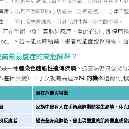
升：
可能嚴重到體溫以每 5 分鐘升高 1°C 的速度暴增，最高可
異常：
出現不明原因的心跳過快（心搏過速）、心律不整
性：
二氧化碳急遽飆高，引發代謝性與呼吸性酸中毒。
：
若在手術中發生高熱易感症，醫師必須立即停用誘
rolene」。若未能及時給藥，患者可能面臨腎衰竭、
是高熱易感症的高危險群？
症是一種
體染色體顯性遺傳疾病
。這意味著只要父母
S
基因突變），子女就有高達
50% 的機率
遺傳到此
潛在危機與特徵
者
家族中曾有人在手術麻醉期間發生高燒、休克
良反應者
過去全身麻醉後，曾出現嚴重的肌肉僵直或發