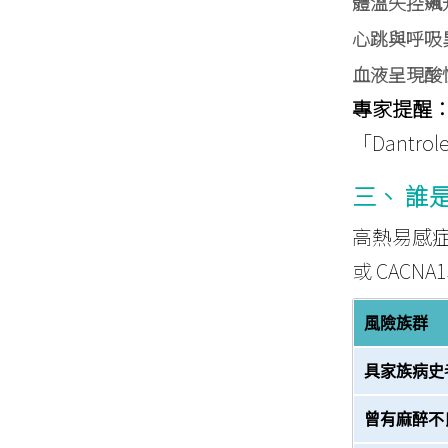
體溫失控飆
心跳與呼吸
血液呈現酸
專家提醒
「Dant
三、 誰
高熱易感
或
CACNA1
風險族群
具家族病史
曾有麻醉不