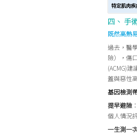
特定肌肉疾
四、 手
既然高熱
過去，醫
險），傷
(ACMG
蓋與惡性
基因檢測帶
提早避險
個人情況評
一生測一