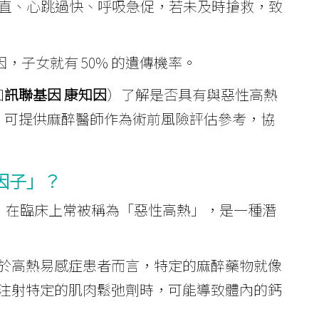
重僵直、心跳過快、呼吸急促，若未及時搶救，致
子女就有 50% 的遺傳機率。
如
訊聯基因 康知因
）了解是否具有與惡性高熱
，可提供麻醉醫師作為術前風險評估參考，協
因子」？
，在臨床上常被稱為「惡性高熱」，是一種潛
於高熱易感症患者而言，特定的麻醉藥物就像
注射特定的肌肉鬆弛劑時，可能導致體內的鈣