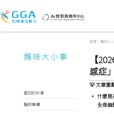
首頁
媽咪大
媽咪大小事
【20
感症
💡
文章重
基因的故事
什麼是
全身麻
醫師專欄