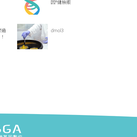
因®健檢版
度過
dmol3
期！