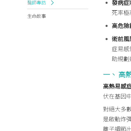
發病症
醫師專訪
死率極
生命故事
高危險
術前風
症易感
助規劃
一、 高
高熱易感症（Ma
伏在基因
對絕大多
是啟動炸
離子調節