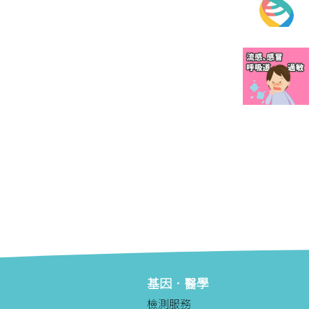
基因．醫學
檢測服務