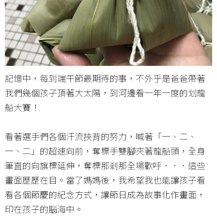
記憶中，每到端午節最期待的事，不外乎是爸爸帶著
我們幾個孩子頂著大太陽，到河邊看一年一度的划龍
船大賽！
看著選手們各個汗流挾背的努力，喊著「一、二、
一、二」的超速向前，奪標手雙腳夾著龍船頭，全身
筆直的向旗標延伸，奪標那剎那全場歡呼．．．這些
畫面歷歷在目。當了媽媽後，我希望我也能讓孩子看
看各個節慶的紀念方式，讓節日成為故事化作畫面，
印在孩子的腦海中。