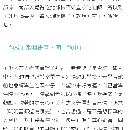
部棕，南部人覺得吃北部棕不如直接吃油飯，所以到
了外地讀書後，每次想吃棕子，就想回家了，哈哈
哈．．．
「包棕」取其諧音，同「包中」
不少人在大考前買棕子拜拜，看看吃了是否能一舉包
中，老師們也會希望學生考到理想的學校，升學考試
前也會請學生吃顆棕子，希望帶來好考運。自己當學
生時也吃過，當時拿到老師送的棕子時，吃進嘴的是
鼓勵，咬著的是安心，莫名的又覺得對自己信心起來
（明明書都還沒讀完）。也曾想過，是不是想懷孕的
人兒們，吃上幾顆棕也能「包中」呢？真心祈禱，同
時好好照顧自己的身體，以平常心面對，相信心誠則