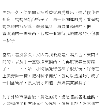
再過不久，便能聞到棕葉香從廚房飄出，這時候我們
知道，媽媽開始包棕子了！再一起闖進廚房，看著媽
媽熟練的折棕葉、裝米填料，再變魔術般的，把手上
香噴噴的一團東西，包成一個等待我們開啟的小包裏
－棕子！
當然，看沒多久，又因為我們總是七嘴八舌、東問西
問的，以及手一直想摸東摸西，而再度被轟出廚房
了．．．．．哈！小時候覺得包棕子很好玩，好像在
上美勞課一樣，把材料準備好，就可以透過巧手成了
一個藝術品，長大後才知道，媽媽其實累翻了！
到了外縣市讀書後，貪吃的我，總想嚐試各地佳餚，
才發現棕子也有地域性的區別，像是北部人吃不慣南