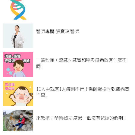
醫師專欄-張寶玲 醫師
一篇秒懂，流感、感冒和呼吸道過敏有什麼不
同！
10人中就有1人癢到不行！醫師揭換季乾癢禍首
＂異..
來教孩子學習獨立 度過一個沒有爸媽的假期！