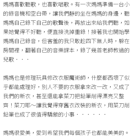
媽媽喜歡聽歌，也喜歡唱歌。有一次媽媽準備一台小
的錄音機和空白帶，讓我們靜的坐在媽媽的身邊，聽
媽媽自己錄下自己的歌聲後，再放出來給我們聽，如
果她覺得不好聽，便直接洗掉重錄！接著我也開始學
媽媽自己錄音，但害羞的我只敢趁四下無人時，躲在
房間裡，翻著自己的音樂課本，錄了幾首老師教過的
兒歌．．．
媽媽也是修理玩具修改衣服魔術師，什麼都西壞了似
乎都能處理好，別人不要的衣服拿來改一改，又成了
我們的新衣，甚至還能拿菜刀把鉛筆削得漂亮又整
齊！菜刀耶～讓我覺得穿舊衣改裝的新衣，用菜刀削
鉛筆也成了很值得驕傲的小事．．．．．．
媽媽很愛美，愛到希望我們每個孩子也都能美美的。