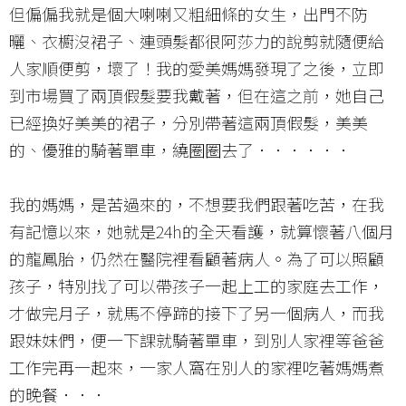
但偏偏我就是個大喇喇又粗細條的女生，出門不防
曬、衣櫥沒裙子、連頭髮都很阿莎力的說剪就隨便給
人家順便剪，壞了！我的愛美媽媽發現了之後，立即
到市場買了兩頂假髮要我戴著，但在這之前，她自己
已經換好美美的裙子，分別帶著這兩頂假髮，美美
的、優雅的騎著單車，繞圈圈去了．．．．．．
我的媽媽，是苦過來的，不想要我們跟著吃苦，在我
有記憶以來，她就是24h的全天看護，就算懷著八個月
的龍鳳胎，仍然在醫院裡看顧著病人。為了可以照顧
孩子，特別找了可以帶孩子一起上工的家庭去工作，
才做完月子，就馬不停蹄的接下了另一個病人，而我
跟妹妺們，便一下課就騎著單車，到別人家裡等爸爸
工作完再一起來，一家人窩在別人的家裡吃著媽媽煮
的晚餐．．．