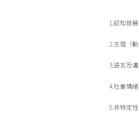
1.認知
2.生理（
3.語言及
4.社會情
5.非特定