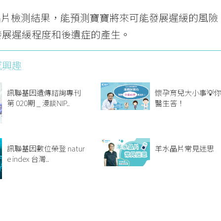
兒晶片檢測結果，能預測寶寶將來可能發展遲緩的風
發展遲緩程度和後遺症的產生。
感興趣
訊聯基因遺傳諮詢專刊
懷孕育兒大小事💡
第 020期 _ 漫談NIP..
醫生答！
訊聯基因數位榮登 natur
羊水晶片常見迷思
e index 台灣..