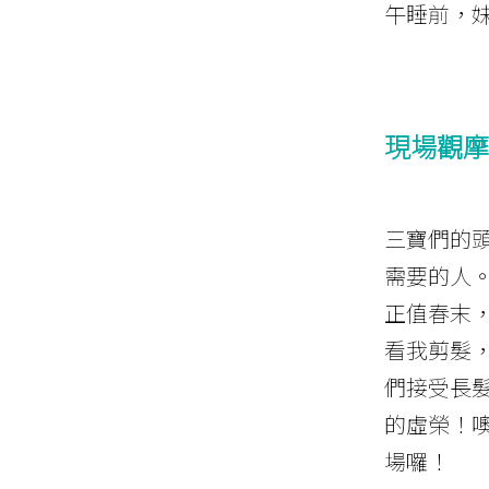
午睡前，
現場觀摩
三寶們的
需要的人
正值春末
看我剪髮
們接受長
的虛榮！
場囉！