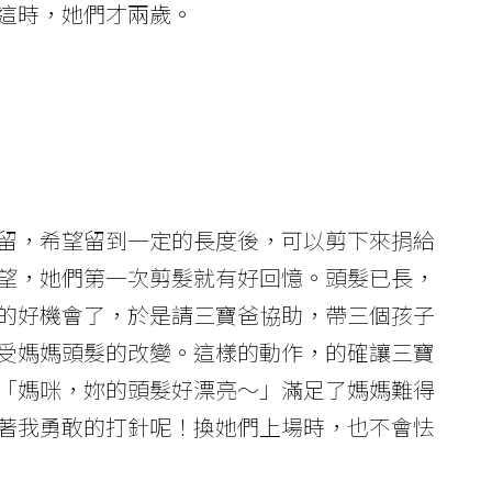
這時，她們才兩歲。
留，希望留到一定的長度後，可以剪下來捐給
望，她們第一次剪髮就有好回憶。頭髮已長，
的好機會了，於是請三寶爸協助，帶三個孩子
受媽媽頭髮的改變。這樣的動作，的確讓三寶
「媽咪，妳的頭髮好漂亮～」滿足了媽媽難得
著我勇敢的打針呢！換她們上場時，也不會怯