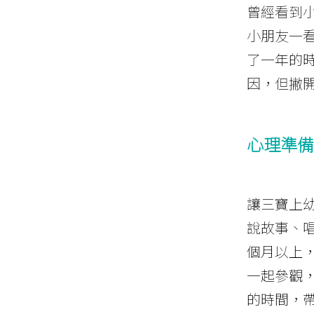
曾經看到
小朋友一
了一年的
因，但撇
心理準備
讓三寶上
說故事、
個月以上
一起參觀
的時間，