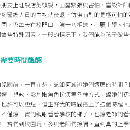
小朋友上理髮店剪頭髮，面露緊張與害怕，當設計師
看到醫謢人員的白袍就後退，彷彿面對的是極可怕的
時間，仍每天在校門口上演十八相送，不願上學。也
開這些特殊因素，一般的情況下，我們能為孩子做些
需要時間醞釀
幼兒園前，一直在想，該如何減短她們適應的時間？
唱遊、兒歌、影片跟角色扮演等各種方式，讓她們初
，也許可以更短，但正好我的時間搭上了這個時程。
，不僅讓三寶們親眼看看學校的樣子，也讓老師們看
帶三寶們到校園玩，多與老師們接觸，直到真的上學