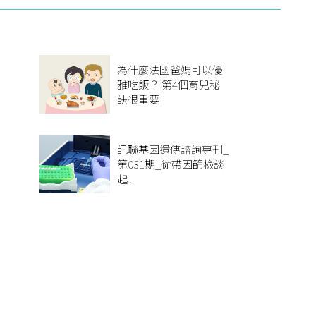
為什麼法國爸媽可以優
雅吃飯？ 第4個育兒秘
訣很重要
】
訊聯基因遺傳諮詢專刊_
第031期_從帶因篩檢談
起..