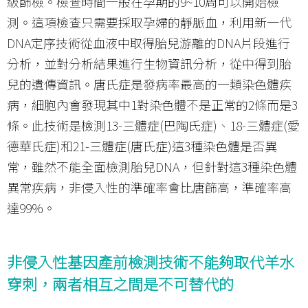
級篩檢。檢查時間一般在孕期的9~10周可以開始檢
測。這項檢查只需要採取孕婦的靜脈血，利用新一代
DNA定序技術從血液中取得胎兒游離的DNA片段進行
分析，並對分析結果進行生物資訊分析，從中得到胎
兒的遺傳資訊。唐氏症是發病率最高的一類染色體疾
病，細胞內會發現其中1對染色體不是正常的2條而是3
條。此技術是檢測13-三體症(巴陶氏症)、18-三體症(愛
德華氏症)和21-三體症(唐氏症)這3種染色體是否異
常，雖然不能全面檢測胎兒DNA，但針對這3種染色體
異常疾病，非侵入性的準確率會比唐篩高，準確率高
達99%。
非侵入性基因產前檢測技術不能夠取代羊水
穿刺，兩者相互之間是不可替代的