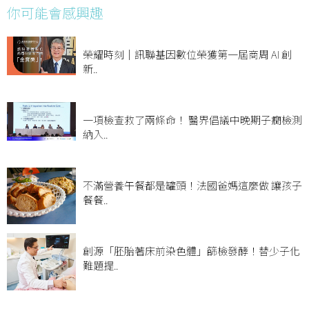
你可能會感興趣
榮耀時刻｜訊聯基因數位榮獲第一屆商周 AI 創
新..
一項檢查救了兩條命！ 醫界倡議中晚期子癇檢測
納入..
不滿營養午餐都是罐頭！法國爸媽這麼做 讓孩子
餐餐..
創源「胚胎著床前染色體」篩檢發酵！替少子化
難題提..