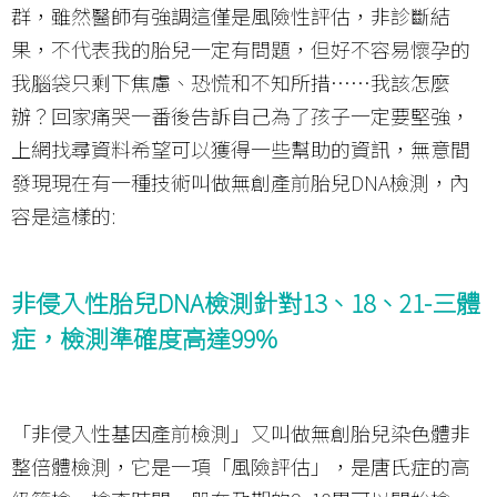
群，雖然醫師有強調這僅是風險性評估，非診斷結
果，不代表我的胎兒一定有問題，但好不容易懷孕的
我腦袋只剩下焦慮、恐慌和不知所措……我該怎麼
辦？回家痛哭一番後告訴自己為了孩子一定要堅強，
上網找尋資料希望可以獲得一些幫助的資訊，無意間
發現現在有一種技術叫做無創產前胎兒DNA檢測，內
容是這樣的:
非侵入性胎兒DNA檢測針對13、18、21-三體
症，檢測準確度高達99%
「非侵入性基因產前檢測」又叫做無創胎兒染色體非
整倍體檢測，它是一項「風險評估」，是唐氏症的高