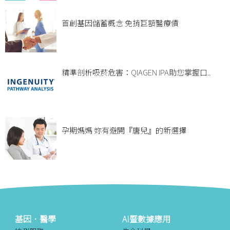
首創基因儲蓄概念 免揹巨額醫療債
精準剖析吸菸危害：QIAGEN IPA助您掌握口..
孕期媽媽 妳有避開『唐兒』的新選擇
基因．醫學
AI暨數據應用