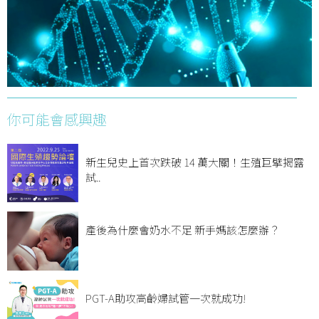
你可能會感興趣
新生兒史上首次跌破 14 萬大關！生殖巨擘揭露
試..
產後為什麼會奶水不足 新手媽該怎麼辦？
PGT-A助攻高齡婦試管一次就成功!