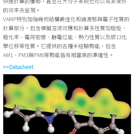
快速計算的優勢，甚至在大分子系統也可以有非常好
的效率去呈現。
VAMP特別加強幾何結構最佳化和過渡態與電子性質的
計算部分，包含模擬溶液效應和計算多性質如極矩、
極化率、電荷密度、靜電位能、熱力性質以及碳13化
學位移等性質。它提供的各種半經驗勢能，包含
AM1、PM3與PM6等勢能皆有相當高的準確性。
>>Datasheet