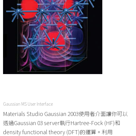
Gaussian MS User Interface
Materials Studio Gaussian 2003使用者介面讓你可以
透過Gaussian 03 server執行Hartree-Fock (HF)和
density functional theory (DFT)的運算。利用