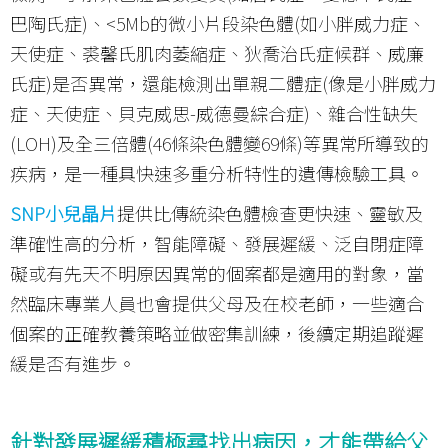
巴陶氏症)、<5Mb的微小片段染色體(如小胖威力症、
天使症、裘馨氏肌肉萎縮症、狄喬治氏症候群、威廉
氏症)是否異常，還能檢測出單親二體症(像是小胖威力
症、天使症、貝克威思-威德曼綜合症)、雜合性缺失
(LOH)及全三倍體(46條染色體變69條)等異常所導致的
疾病，是一種具快速多重分析特性的遺傳檢驗工具。
SNP小兒晶片
提供比傳統染色體檢查更快速、靈敏及
準確性高的分析，智能障礙、發展遲緩、泛自閉症障
礙或有先天不明原因異常的個案都是適用的對象，當
然臨床專業人員也會提供父母及在校老師，一些適合
個案的正確教養策略並做密集訓練，後續定期追蹤遲
緩是否有進步。
針對發展遲緩積極尋找出病因，才能帶給父