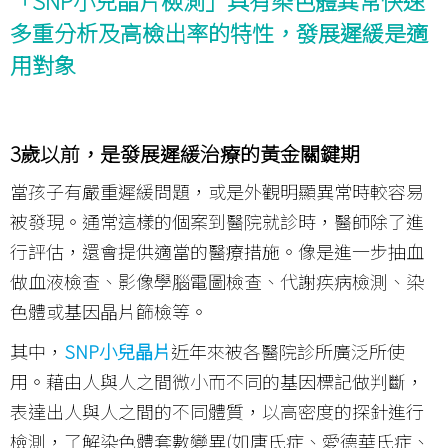
「SNP小兒晶片檢測」具有染色體異常快速
多重分析及高檢出率的特性，發展遲緩是適
用對象
3歲以前，是發展遲緩治療的黃金關鍵期
當孩子有嚴重遲緩問題，或是外觀明顯異常時較容易
被發現。通常這樣的個案到醫院就診時，醫師除了進
行評估，還會提供適當的醫療措施。像是進一步抽血
做血液檢查、影像學腦電圖檢查、代謝疾病檢測、染
色體或基因晶片篩檢等。
其中，
SNP小兒晶片
近年來被各醫院診所廣泛所使
用。藉由人與人之間微小而不同的基因標記做判斷，
表達出人與人之間的不同體質，以高密度的探針進行
檢測，了解染色體套數變異(如唐氏症、愛德華氏症、