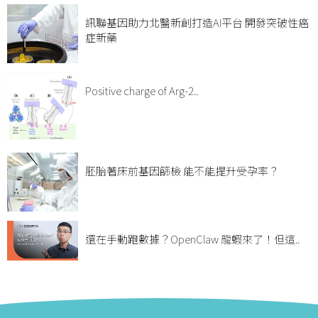
訊聯基因助力北醫新創打造AI平台 開發突破性癌
症新藥
Positive charge of Arg-2..
胚胎著床前基因篩檢 能不能提升受孕率？
還在手動跑數據？OpenClaw 龍蝦來了！但這..