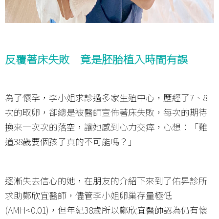
反覆著床失敗 竟是胚胎植入時間有誤
為了懷孕，李小姐求診過多家生殖中心，歷經了7、8
次的取卵，卻總是被醫師宣佈著床失敗，每次的期待
換來一次次的落空，讓她感到心力交瘁，心想：「難
道38歲要個孩子真的不可能嗎？」
逐漸失去信心的她，在朋友的介紹下來到了佑昇診所
求助鄭欣宜醫師，儘管李小姐卵巢存量極低
(AMH<0.01)，但年紀38歲所以鄭欣宜醫師認為仍有懷