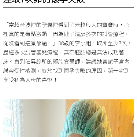
「當超音波裡的孕囊裡看到了米粒般大的寶寶時，心
裡真的是有點激動！因為做了這麼多次的試管療程，
從沒看到這景象過！」38歲的李小姐，取卵至少7次，
歷經多次試管嬰兒療程，無奈胚胎總是無法成功著
床。直到佑昇診所的鄭欣宜醫師，建議她嘗試子宮內
膜容受性檢測，終於找到懷孕失敗的原因，第一次到
享受初為人母的喜悅！