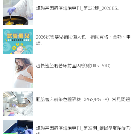
訊聯基因遺傳諮詢專刊_第032期_2026 ES..
2026試管嬰兒補助懶人包｜補助資格、金額、申
請..
超快速胚胎著床前基因檢測(UltraPGD)
胚胎著床前染色體篩檢（PGS/PGT-A）常見問題
訊聯基因遺傳諮詢專刊_第29期_鑲嵌型胚胎從形