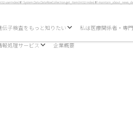
serIndex) 於 System.Data.DataRowCollection.get_Item(Int32 index) 於 maintain_about_news_detai
遺伝子検査をもっと知りたい
私は医療関係者・専
情報処理サービス
企業概要