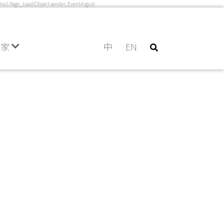
l.Page_Load(Object sender, EventArgs e)
門家
中
EN