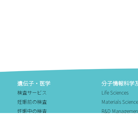
遺伝子・医学
分子情報科学
検査サービス
Life Sciences
妊娠前の検査
Materials Scienc
妊娠中の検査
R&D Managemen
新生児検査
Enterprise Qual
健康管理のためにゲノム検査
Process Product