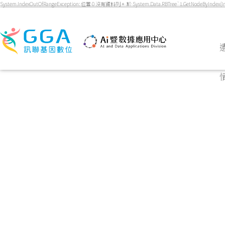
System.IndexOutOfRangeException: 位置 0 沒有資料列。 於 System.Data.RBTree`1.GetNodeByIndex(Int32 u