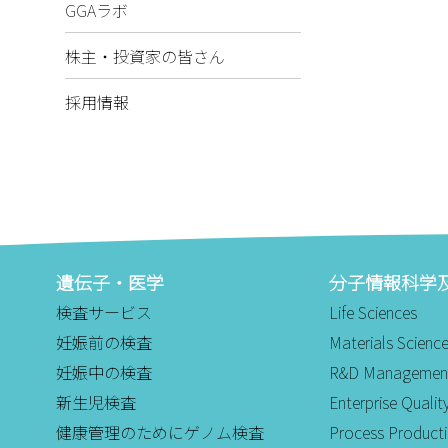
GGAラボ
株主・投資家の皆さん
採用情報
遺伝子・医学
分子情報科学
検査サービス
Life Sciences
妊娠前の検査
Materials Scienc
妊娠中の検査
R&D Managemen
新生児検査
Enterprise Qual
健康管理のためにゲノム検査
Process Product