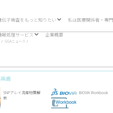
遺伝子検査をもっと知りたい
私は医療関係者・専
情報処理サービス
企業概要
要
GGAニュース
感興趣
SNPアレイ流産物質解
BIOVIA Workbook
析