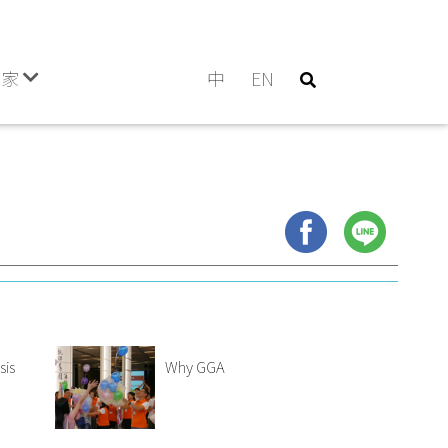
門家
中
EN
sis
Why GGA