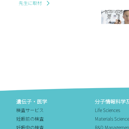
先生に取材
遺伝子・医学
分子情報科学
検査サービス
Life Sciences
妊娠前の検査
Materials Scienc
妊娠中の検査
R&D Managemen