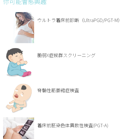
你可能會感興趣
ウルトラ着床前診断（UltraPGD/PGT-M）
脆弱X症候群スクリーニング
脊髄性筋萎縮症検査
着床前胚染色体異数性検査(PGT-A)