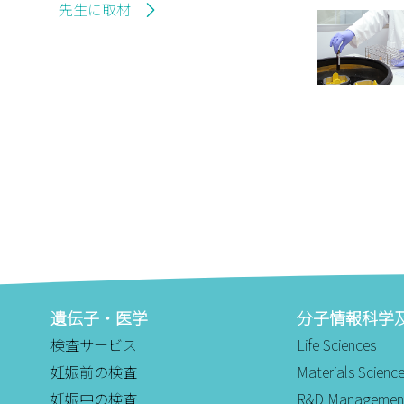
先生に取材
遺伝子・医学
分子情報科学
検査サービス
Life Sciences
妊娠前の検査
Materials Scienc
妊娠中の検査
R&D Managemen