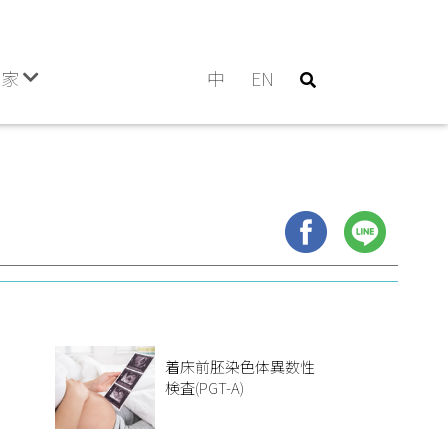
門家
中
EN
査
着床前胚染色体異数性
検査(PGT-A)