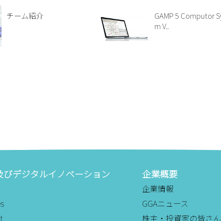
チーム紹介
GAMP 5 Computor S
m V..
及びデジタルイノベーション
企業概要
企業情報
es
GGAニュース
t
株主・投資家の皆さん