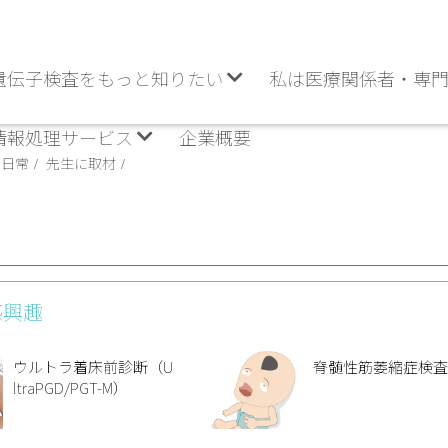
遺伝子検査をもっと知りたい
私は医療関係者・専
情報処理サービス
企業概要
の日常
先生に取材
感興趣
ウルトラ着床前診断（U
脊髄性筋萎縮症検
ltraPGD/PGT-M）