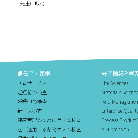
先生に取材
遺伝子・医学
分子情報科学
検査サービス
Life Sciences
妊娠前の検査
Materials Scienc
妊娠中の検査
R&D Managemen
新生児検査
Enterprise Qual
健康管理のためにゲノム検査
Process Product
癌に適用する薬物ゲノム検査
e-Submission