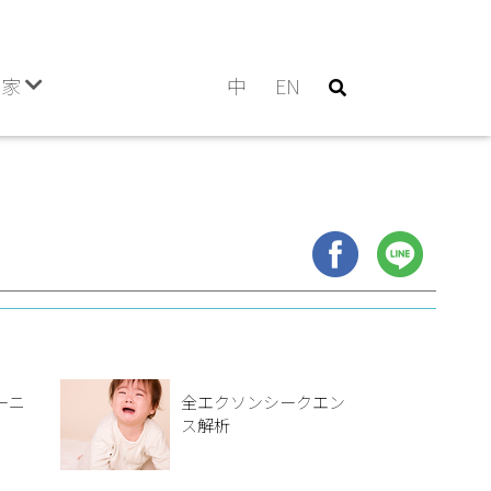
門家
中
EN
ーニ
全エクソンシークエン
ス解析