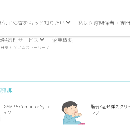
遺伝子検査をもっと知りたい
私は医療関係者・専
情報処理サービス
企業概要
の日常
ゲノムストーリー
感興趣
GAMP 5 Computor Syste
脆弱X症候群スクリ
m V..
ング