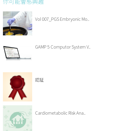
你可能會感興趣
Vol 007_PGS Embryonic Mo..
GAMP 5 Computor System V..
認証
Cardiometabolic Risk Ana..