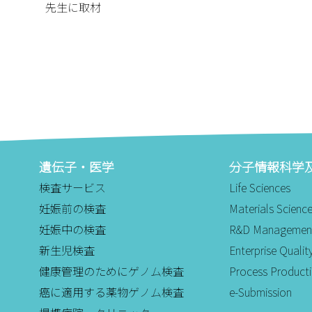
先生に取材
遺伝子・医学
分子情報科学
検査サービス
Life Sciences
妊娠前の検査
Materials Scienc
妊娠中の検査
R&D Managemen
新生児検査
Enterprise Qual
健康管理のためにゲノム検査
Process Product
癌に適用する薬物ゲノム検査
e-Submission