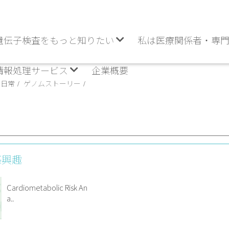
遺伝子検査をもっと知りたい
私は医療関係者・専
情報処理サービス
企業概要
の日常
ゲノムストーリー
感興趣
Cardiometabolic Risk An
a..