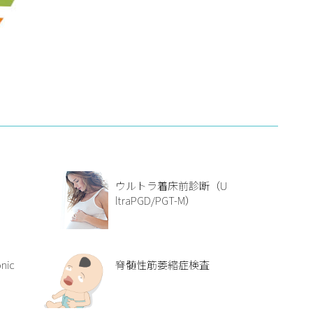
ウルトラ着床前診断（U
ltraPGD/PGT-M）
nic
脊髄性筋萎縮症検査