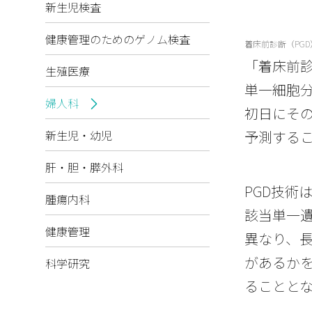
新生児検査
健康管理のためのゲノム検査
着床前診断（PG
「着床前診断
生殖医療
単一細胞
婦人科
初日にそ
新生児・幼児
予測する
肝・胆・膵外科
PGD技術
腫瘍内科
該当単一
健康管理
異なり、
があるか
科学研究
ることと