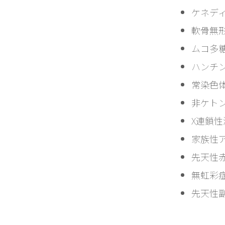
ケネデ
軟骨無形
ムコ多糖症2
ハンチント
常染色体
非ケトン性
X連鎖性
家族性アミ
先天性赤緑
無虹彩症（
先天性