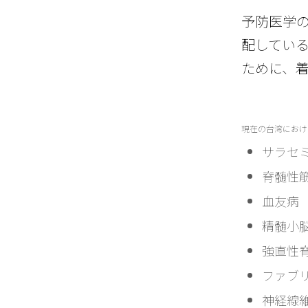
予防医学
配してい
ために、
現在の台湾におけ
サラセミア
脊髄性筋萎
血友病（H
精髄小脳変
強直性脊椎
ファブリー
神経線維腫