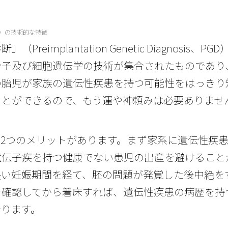
D）の技術的な特徴
」（Preimplantation Genetic Diagno
分子及び細胞遺伝学の技術が集合されたものであり
の胎児が家族の遺伝性疾患を持つ可能性をはっきり
ことができるので、もう運や神頼みは必要ありませ
は2つのメリットがあります。まず家系に遺伝性疾
遺伝子疾を持つ健康でない患児の出産を避けること
長い妊娠期間を経て、胚の問題が発覚した後中絶を
を確認してから着床すれば、遺伝性疾患の病歴を持
なります。