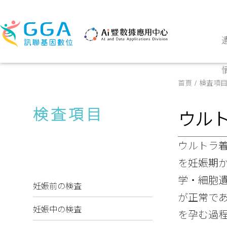
首頁
検査項
検査項目
ウルト
ウルトラ着床前
を妊娠期
学・細胞
妊娠前の検査
が正常で
妊娠中の検査
を孕む過