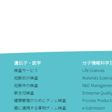
遺伝子・医学
分子情報科学
検査サービス
Life Sciences
妊娠前の検査
Materials Scienc
妊娠中の検査
R&D Managemen
新生児検査
Enterprise Qual
健康管理のためにゲノム検査
Process Product
癌に適用する薬物ゲノム検査
e-Submission