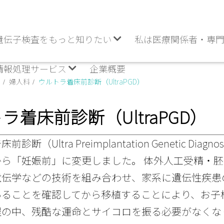
遺伝子検査をもっと知りたい
私は医療関係者・専
情報処理サービス
企業概要
目
婦人科
ウルトラ着床前診断（UltraPGD）
ラ着床前診断（UltraPGD）
診断（Ultra Preimplantation Genetic D
から「妊娠前」に変更しました。 体外人工受精・
遺伝学などの技術を組み合わせ、家系に遺伝性疾患
あることを確認してから移植することにより、お子
程の中、残酷な運命とサイコロを振る必要がなくな