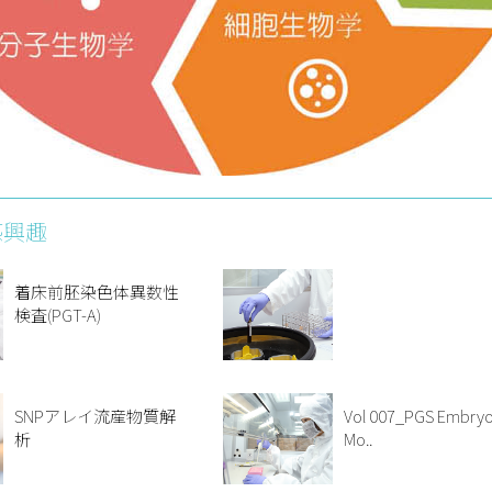
感興趣
着床前胚染色体異数性
検査(PGT-A)
SNPアレイ流産物質解
Vol 007_PGS Embryo
析
Mo..