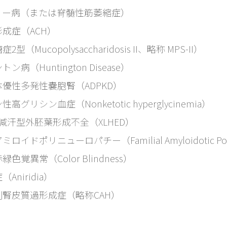
ィー病（または脊髄性筋萎縮症）
成症（ACH）
型（Mucopolysaccharidosis II、略称 MPS-II）
ン病（Huntington Disease）
優性多発性嚢胞腎（ADPKD）
高グリシン血症（Nonketotic hyperglycinemia）
減汗型外胚葉形成不全（XLHED）
ロイドポリニューロパチー（Familial Amyloidotic Poly
色覚異常（Color Blindness）
Aniridia）
副腎皮質過形成症（略称CAH）