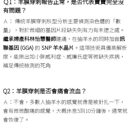
Ｑ1：羊膜穿刺報告正常，是否代表寶寶完全沒
有問題？
Ａ： 傳統羊膜穿刺核型分析主要偵測染色體的「數
量」，對於微細的基因片段缺失則有力有未逮之處。
繼承婦產科林怡慧醫師
建議，在抽羊水的同時加做
訊
聯基因 (GGA)
的
SNP 羊水晶片
。這項技術具備高解析
度，能揪出如小胖威利症、威廉氏症等微缺失疾病，
補足傳統檢測的死角
Q2：羊膜穿刺是否會痛會流血？
Ａ：不會，多數人抽羊水的感覺就像是被針扎一下，
會有微微酸痛的感覺，大概休息5到10分鐘後，通常就
會恢復了。