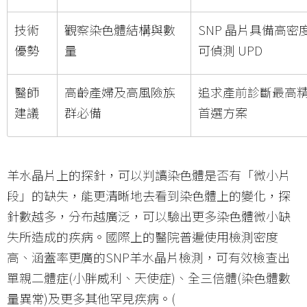
技術
觀察染色體結構與數
SNP 晶片具備高密
優勢
量
可偵測 UPD
醫師
高齡產婦及高風險族
追求產前診斷最高
建議
群必備
首選方案
羊水晶片上的探針，可以判讀染色體是否有「微小片
段」的缺失，能更清晰地去看到染色體上的變化，探
針數越多，分布越廣泛，可以驗出更多染色體微小缺
失所造成的疾病。國際上的醫院普遍使用檢測密度
高、涵蓋率更廣的SNP羊水晶片檢測，可有效檢查出
單親二體症(小胖威利、天使症)、全三倍體(染色體數
量異常)及更多其他罕見疾病。(