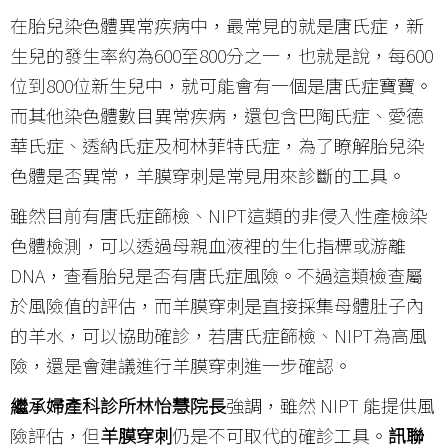
在胎兒染色體異常疾病中，最常見的就是唐氏症，新
生兒的發生率約為600至800分之一，也就是說，每600
位到800位新生兒中，就可能會有一個是唐氏症寶寶。
而其他染色體數目異常疾病，還包含巴陶氏症、愛德
華氏症、透納氏症及柯林菲特氏症，為了瞭解胎兒染
色體是否異常，羊膜穿刺是常見用來診斷的工具。
雖然目前有唐氏症篩檢、NIPT這類的非侵入性產檢染
色體檢測，可以透過母親血液裡的生化指標或游離
DNA，查看胎兒是否有唐氏症風險。不過這類檢查屬
於風險值的評估，而羊膜穿刺是直接採集母體肚子內
的羊水，可以協助確診，若唐氏症篩檢、NIPT為高風
險，還是會建議進行羊膜穿刺進一步確認。
繼承婦產科診所林怡慧院長
強調，雖然 NIPT 能提供風
險評估，但
羊膜穿刺
仍是不可取代的確診工具。
訊聯