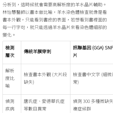
分析到，這時候就會需要高解析度的羊水晶片輔助。
林怡慧醫師以書本做比喻，羊水染色體檢查就像是看
書本外觀，只能看到書皮的表面，若想看到書裡面的
每一行字句，就只能透過羊水晶片來看染色體細部的
變化。
檢測
訊聯基因 (GGA) SN
傳統羊膜穿刺
層次
片
解析
檢查書本外觀 (大片段
檢查書中文字 (細
度比
缺失)
常)
喻
偵測
唐氏症、愛德華氏症
偵測 300 多種微缺
疾病
等數目異常
複症候群