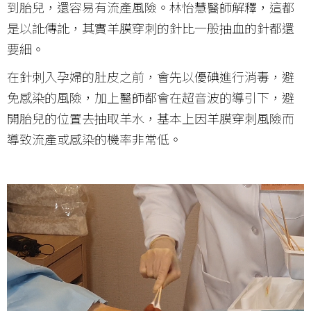
到胎兒，還容易有流產風險。林怡慧醫師解釋，這都
是以訛傳訛，其實羊膜穿刺的針比一般抽血的針都還
要細。
在針刺入孕婦的肚皮之前，會先以優碘進行消毒，避
免感染的風險，加上醫師都會在超音波的導引下，避
開胎兒的位置去抽取羊水，基本上因羊膜穿刺風險而
導致流產或感染的機率非常低。