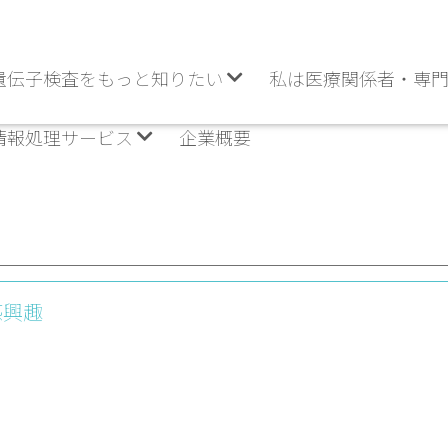
遺伝子検査をもっと知りたい
私は医療関係者・専
情報処理サービス
企業概要
感興趣
Vol 008_Fragile X Syndr
妊娠中毒症スクリ
o..
ング