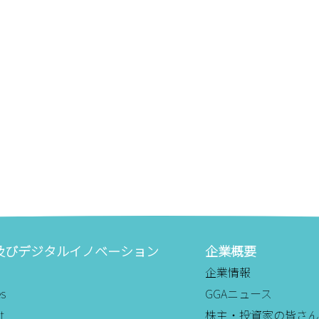
脆弱X症候群スクリーニ
ング
及びデジタルイノベーション
企業概要
企業情報
es
GGAニュース
t
株主・投資家の皆さん