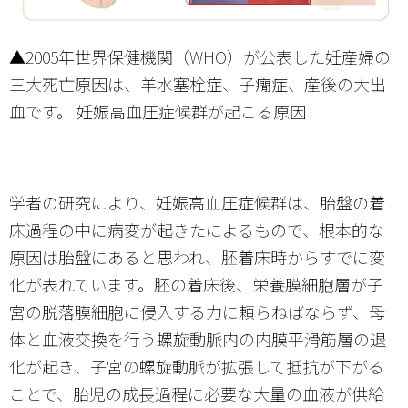
▲2005年世界保健機関（WHO）が公表した妊産婦の
三大死亡原因は、羊水塞栓症、子癇症、産後の大出
血です。 妊娠高血圧症候群が起こる原因
学者の研究により、妊娠高血圧症候群は、胎盤の着
床過程の中に病変が起きたによるもので、根本的な
原因は胎盤にあると思われ、胚着床時からすでに変
化が表れています。胚の着床後、栄養膜細胞層が子
宮の脱落膜細胞に侵入する力に頼らねばならず、母
体と血液交換を行う螺旋動脈内の内膜平滑筋層の退
化が起き、子宮の螺旋動脈が拡張して抵抗が下がる
ことで、胎児の成長過程に必要な大量の血液が供給