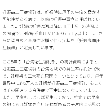
妊娠高血圧症候群は、妊娠時に母子の生命を脅かす
可能性がある病で、以前は妊娠中毒症と呼ばれてい
ました。妊婦は妊娠20週以降に血圧上昇（6時間以上
の間隔で2回収縮期血圧が140/90mmHg以上）し、さ
らに蛋白尿と全身性水腫が伴う症状を「妊娠高血圧
症候群」と定義しています。
ここ5年の「台湾衛生福利部」の統計資料によると、
妊娠高血圧症候群の台湾地域での発生率は約2～8%
で、妊産婦の三大死亡原因の一つとなっており、毎年
世界中に約5万人の妊婦が妊娠高血圧症候群、もしく
はその関連する合併症で不幸になくなっています。
また、早産もしばしば発生しており、推定では早産
の約15％は妊娠高血圧症候群患者の子宮内に胎児の