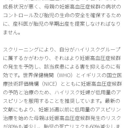
成長状況が悪く、母親の妊娠高血圧症候群の病状の
コントロール及び胎児の生命の安全を確保するため
に、産科医が胎児の早期出産を提案しなければなり
ません。
スクリーニングにより、自分がハイリスクグループ
に属するかがわかり、それはより妊娠高血圧症候群
の発生を予防し、該当疾患による害を抑えるのに有
効です。世界保健機関（WHO）とイギリスの国立医
療技術評価機構（NICE）とともに妊娠高血圧症候群
の予防と治療のため、ハイリスク妊婦が低用量のア
スピリンを服用することを推奨しています。最新の
文献にもより、妊娠16週以前に低用量のアスピリン
治療を始めた母親は妊娠高血圧症候群発生のリスク
が80%も減少し、胎児の死亡リスクも60%減少しま