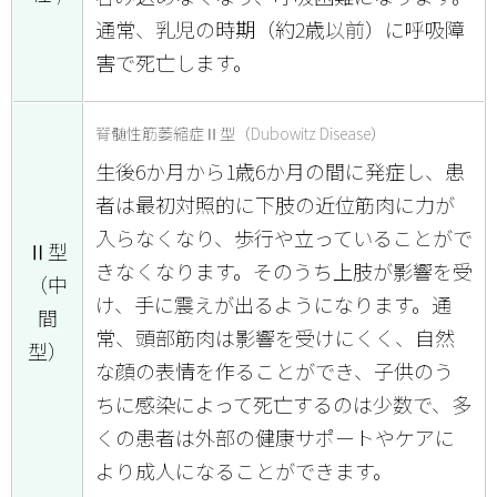
通常、乳児の時期（約2歳以前）に呼吸障
害で死亡します。
脊髄性筋萎縮症Ⅱ型（Dubowitz Disease）
生後6か月から1歳6か月の間に発症し、患
者は最初対照的に下肢の近位筋肉に力が
入らなくなり、歩行や立っていることがで
Ⅱ型
きなくなります。そのうち上肢が影響を受
（中
け、手に震えが出るようになります。通
間
常、頭部筋肉は影響を受けにくく、自然
型）
な顔の表情を作ることができ、子供のう
ちに感染によって死亡するのは少数で、多
くの患者は外部の健康サポートやケアに
より成人になることができます。