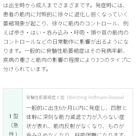
は出生時から成人までさまざまです。発症時には、
患者の筋肉に対照的に徐々に退化し弱くなっていく
萎縮現象が起こり、徐々に筋肉のコントロール、例
えば歩き・はい・呑み込み・呼吸・頭や首の筋肉の
コントロールなどの日常動作に影響が出るようにな
ります。一般的に脊髄性筋萎縮症はその発病年齢、
疾病の重さと筋肉の影響の程度により3つのタイプに
分けられています。
脊髄性筋萎縮症Ⅰ型（Werdning-Hoffmann Disease）
一般的に出生6か月以内に発症し、四肢と
Ⅰ型
体幹に深刻な筋力減退で力が入らない症
（急
状が表れ、筋肉反射がなくなり、ものが
性 )
呑み込めなくなり、呼吸困難になります。