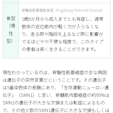
脊髄性筋萎縮症Ⅲ型（Kugelberg-Welander Disease）
Ⅲ型
1歳6か月から成人までとも発症し、通常
（慢
肢体の近位筋肉が軽く力が入らなくな
性
り、走る際や階段を上るなど際に影響が
型）
でるほどやや不便な程度で、このタイプ
の患者は長く生きることができます。
現在わかっているのは、脊髄性筋萎縮症の主な病因
は遺伝子の突然変異だということです。その遺伝子
は5番染色体の長腕にあり、「生存運動ニューロン遺
伝子」（SMN1）と言い、脊髓筋肉萎縮症の約95%は
SMN1の遺伝子の大きな欠損または転座によるもの
で、その他少数のSMN1遺伝子に大きな欠損もしくは